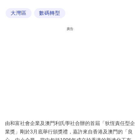
科
大灣區
數碼轉型
技
職
廣告
場
生
活
時
事
專
欄
訂
閱
由和富社會企業及澳門利氏學社合辦的首屆「狄恆責任型企
專
業獎」剛於3月底舉行頒獎禮，嘉許來自香港及澳門的「良
區