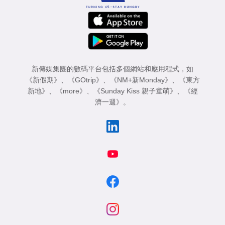
新傳媒集團的數碼平台包括多個網站和應用程式，如
《新假期》
、
《GOtrip》
、
《NM+新Monday》
、
《東方
新地》
、
《more》
、
《Sunday Kiss 親子童萌》
、
《經
濟一週》
。