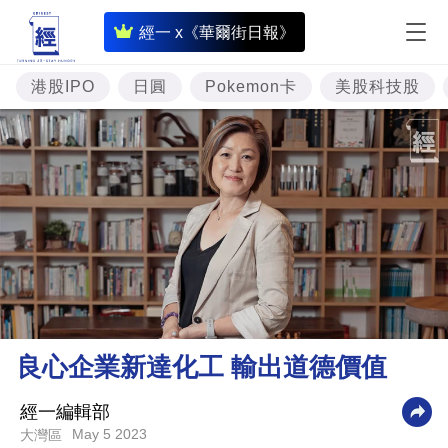
即
經一 x《華爾街日報》
時
財
港股IPO
日圓
Pokemon卡
美股科技股
經
專
題
投
資
樓
市
理
良心企業新達化工 輸出道德價值
財
商
經一編輯部
May 5 2023
大灣區
業