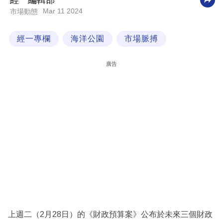
經一編輯部
Mar 11 2024
市場動態
科
技
經一專欄
海洋公園
市場脈搏
職
場
廣告
生
活
時
事
專
欄
訂
閱
專
上週二（2月28日）的《財政預算案》公布於未來三個財政
區