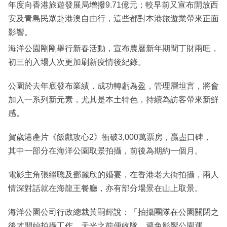
年度向香港旅遊發展局增撥9.71億元；較早前又宣布開放西
安及青島民眾赴港澳自由行，這些都對本港旅遊業帶來正面
影響。
海洋公園剛剛舉行新春活動，宣布農曆新年期間丁財兩旺，
初三的入場人次更加刷新疫情後紀錄。
公園於去年底發布業績，成功轉虧為盈，管理層坦言，將會
加入一系列新元素，尤其是本土特色，持續為訪客帶來新鮮
感。
賀歲港產片《飯戲攻心2》衝破3,000萬票房，贏盡口碑，
其中一部分在海洋公園取景拍攝，前後為期約一個月。
電影主角張繼聰及鄧麗欣的婚宴，在香港老大街拍攝，兩人
情深對話就在海龍王餐廳，亦有部分場景在山上取景。
海洋公園公司行政總裁黃嗣輝說：「拍攝團隊在公園關閉之
後才開始拍攝工作，天光之前便收隊，避免影響公園運