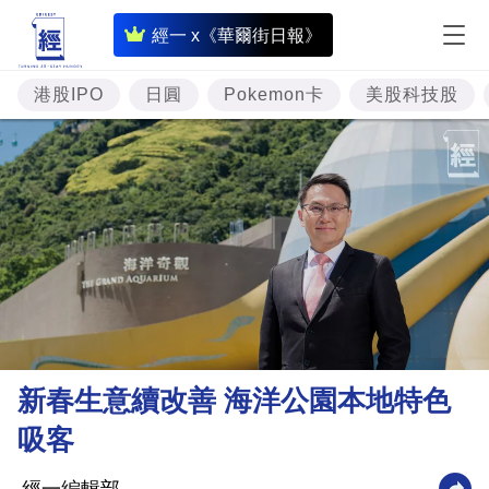
即
經一 x《華爾街日報》
時
財
港股IPO
日圓
Pokemon卡
美股科技股
經
專
題
投
資
樓
市
理
新春生意續改善 海洋公園本地特色
財
吸客
商
業