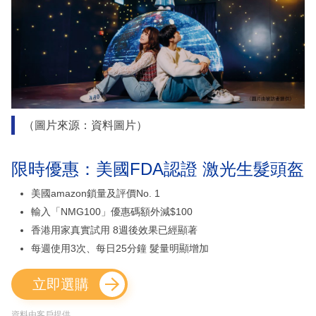
（圖片來源：資料圖片）
限時優惠：美國FDA認證 激光生髮頭盔
美國amazon鎖量及評價No. 1
輸入「NMG100」優惠碼額外減$100
香港用家真實試用 8週後效果已經顯著
每週使用3次、每日25分鐘 髮量明顯增加
立即選購
資料由客戶提供