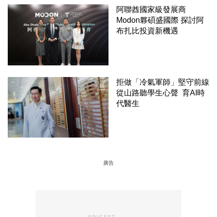
阿聯酋國家級發展商
Modon夥碩盛國際 探討阿
布扎比投資新機遇
拒做「冷氣軍師」堅守前線
從山路聽學生心聲 育AI時
代醫生
廣告