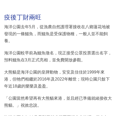
疫後丁財兩旺
海洋公園去年5月，從漁農自然護理署接收在八鄉蓮花地被
發現的一條鱷魚，而鱷魚是受保護物種，一般人並不能飼
養。
海洋公園較早前為鱷魚徵名，現正接受公眾投票選出名字，
預料鱷魚在3月正式亮相，並免費開放參觀。
大熊貓是海洋公園的皇牌動物，安安及佳佳於1999年來
港，但牠們相繼於2016年及2022年離世；現時公園只餘下
年近18歲的樂樂及盈盈。
「公園當然希望再有大熊貓來港，並且經已準備就緒接收大
熊貓。」祝效忠說。