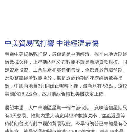
中美貿易戰打響 中港經濟最傷
明顯中美貿易戰打響，最傷還是中港經濟。觀乎內地近期經
濟數據欠佳，上星期內地公布數據不論是新增貸款規模、固
定資產投資、工業生產和零售銷售等，全都遜於市場預期。
反影整體經濟數據勝於，還是遜於預期的花旗經濟驚喜指
數，中國內地自3月開始正輾轉下挫，最新只有-53點，遠較
美國的16.2遜色，故月前組合轉投美股決定正確。
展望本週，大中華地區星期一端午節假期，意味這個星期只
有4天交易。惟期內重大消息與經濟數據欠奉，焦點還是等
待特朗普政府對中國的貿易取態。今旱特朗普已未知是有心
或無意，就是於我們開市前拋出2000億方案，轉個頭來是