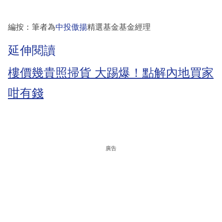
編按：筆者為
中投傲揚
精選基金基金經理
延伸閱讀
樓價幾貴照掃貨 大踢爆！點解內地買家
咁有錢
廣告