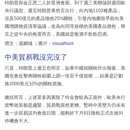
特朗普與金正恩二人於星洲會面、到了週三美聯儲與週四歐
央行議息、週五特朗普果然言出行，向內地1102種產品，
涉及500億元的產品徵收25%關稅，引發內地撕毀早前向美
國增購物資清單協議，改為向同等規模的美國產品徵稅，簡
言之從中央的角度而言，美國就是敬酒不飲飲罰酒。
撰文：溫鋼城 ｜圖片：
visualhunt
中美貿易戰沒完沒了
只是，特朗普上週五也明言，如果中國就關稅作出報復，美
國也會反擊將關稅範圍上調一倍至千億規模 … 結果是計劃
推2000美元10%的關稅措施。
總括而言，上述眾多因素除了特金會較為正面外，歐美央行
貨幣政策都是趨緊，貿易戰當然更糟。暫時中美雙方仍未有
進一步貿易談判會面日期，能夠於下月6日徵稅正式生效叫
停機會不大。