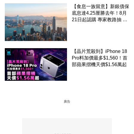
【食息一族留意】新銀債保
底息達4.25厘勝去年！8月
21日起認購 專家教路抽 20
至 30 手 鎖定三年高息
【晶片荒殺到】iPhone 18
Pro料加價最多$1,560！首
部蘋果摺機天價$1.56萬起
廣告