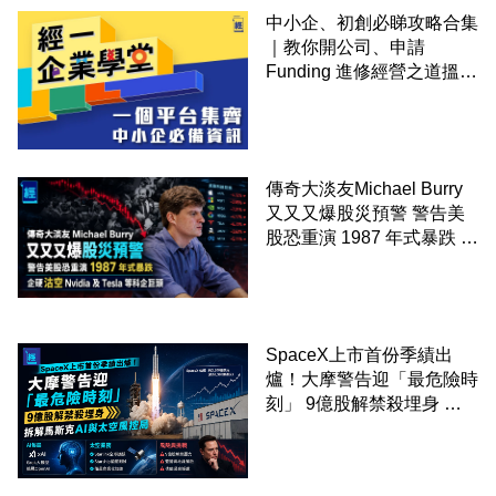
中小企、初創必睇攻略合集
｜教你開公司、申請
Funding 進修經營之道搵大
錢！
傳奇大淡友Michael Burry
又又又爆股災預警 警告美
股恐重演 1987 年式暴跌 企
硬沽空 Nvidia 及 Tesla 等
科企巨頭
SpaceX上市首份季績出
爐！大摩警告迎「最危險時
刻」 9億股解禁殺埋身 拆
解馬斯克AI與太空風控局