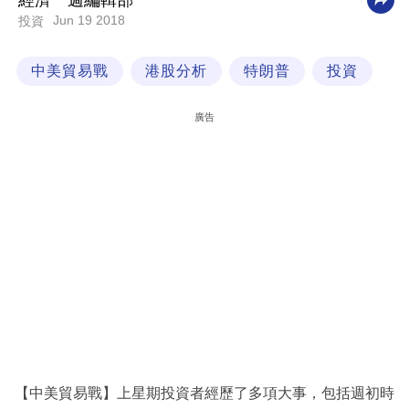
經濟一週編輯部
Jun 19 2018
投資
科
技
中美貿易戰
港股分析
特朗普
投資
職
場
廣告
生
活
時
事
專
欄
訂
閱
專
【中美貿易戰】上星期投資者經歷了多項大事，包括週初時
區