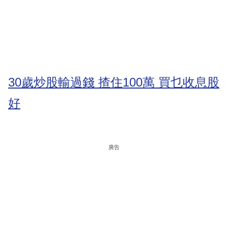
30歲炒股輸過錢 揸住100萬 買乜收息股
好
廣告