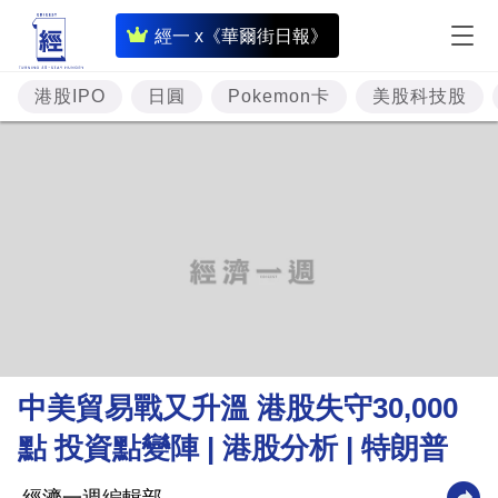
即
經一 x《華爾街日報》
時
財
港股IPO
日圓
Pokemon卡
美股科技股
經
專
題
投
資
樓
市
理
中美貿易戰又升溫 港股失守30,000
財
點 投資點變陣 | 港股分析 | 特朗普
商
業