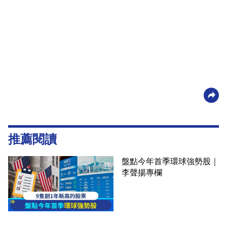
推薦閱讀
盤點今年首季環球強勢股｜
李聲揚專欄