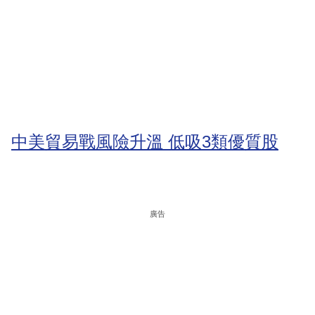
中美貿易戰風險升溫 低吸3類優質股
廣告