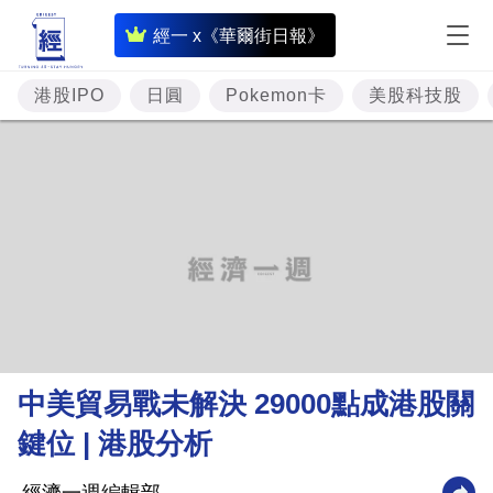
即
經一 x《華爾街日報》
時
財
港股IPO
日圓
Pokemon卡
美股科技股
經
專
題
投
資
樓
市
理
中美貿易戰未解決 29000點成港股關
財
鍵位 | 港股分析
商
業