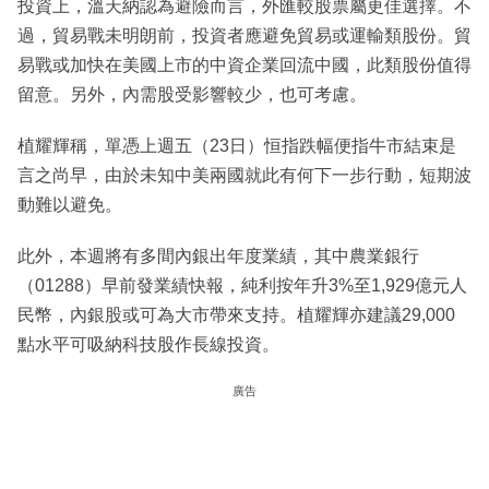
投資上，溫天納認為避險而言，外匯較股票屬更佳選擇。不
過，貿易戰未明朗前，投資者應避免貿易或運輸類股份。貿
易戰或加快在美國上市的中資企業回流中國，此類股份值得
留意。另外，內需股受影響較少，也可考慮。
植耀輝稱，單憑上週五（23日）恒指跌幅便指牛市結束是
言之尚早，由於未知中美兩國就此有何下一步行動，短期波
動難以避免。
此外，本週將有多間內銀出年度業績，其中農業銀行
（01288）早前發業績快報，純利按年升3%至1,929億元人
民幣，內銀股或可為大市帶來支持。植耀輝亦建議29,000
點水平可吸納科技股作長線投資。
廣告