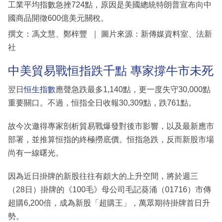
工業平均指數急挫724點，原因是美國總統特朗普宣布向中
國商品開徵600億美元關稅。
撰文：馮文慧、鄭梓豐 ｜ 圖片來源：新傳媒資料室、法新
社
中美貿易戰恒指跌千點 專家撐牛市未死
翌日
恒生指數
應聲急跌最多1,140點，更一度失守30,000點
重要關口。不過，恒指全日收報30,309點，跌761點。
故今次邀得專家剖析貿易戰爆發對後市影響，以及最新應市
部署，並推算恒指的終極撈底價。恒指急跌，反而新股市場
尚有一線曙光。
因為近日掛牌的新股往往有頗大的上升空間，將於週三
（28日）掛牌的《100毛》母公司毛記葵涌（01716）市傳
超購6,200倍，成為新股「超購王」，萬眾期待掛牌首日升
勢。