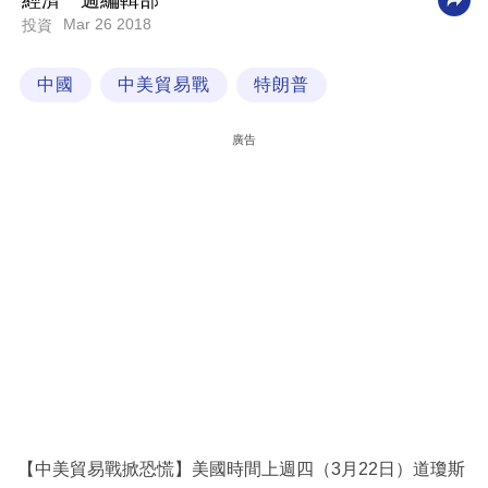
經濟一週編輯部
Mar 26 2018
投資
科
技
中國
中美貿易戰
特朗普
職
場
廣告
生
活
時
事
專
欄
訂
閱
專
【中美貿易戰掀恐慌】美國時間上週四（3月22日）道瓊斯
區