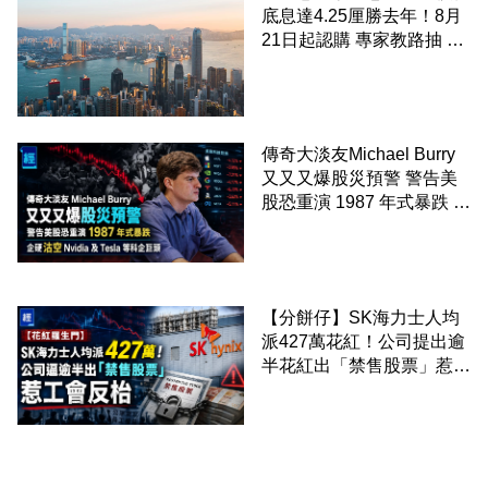
底息達4.25厘勝去年！8月
21日起認購 專家教路抽 20
至 30 手 鎖定三年高息
傳奇大淡友Michael Burry
又又又爆股災預警 警告美
股恐重演 1987 年式暴跌 企
硬沽空 Nvidia 及 Tesla 等
科企巨頭
【分餅仔】SK海力士人均
派427萬花紅！公司提出逾
半花紅出「禁售股票」惹工
會反枱