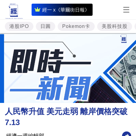
即
經一 x《華爾街日報》
時
財
港股IPO
日圓
Pokemon卡
美股科技股
經
專
題
投
資
樓
市
理
人民幣升值 美元走弱 離岸價格突破
財
7.13
商
業