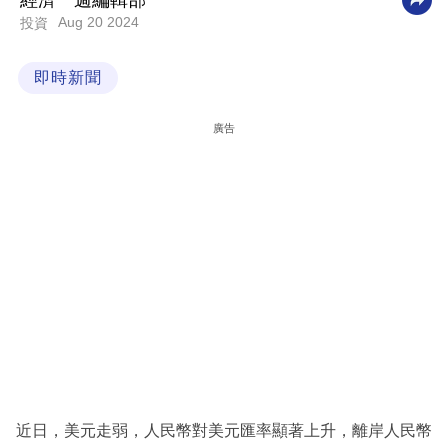
經濟一週編輯部
Aug 20 2024
投資
科
技
即時新聞
職
場
廣告
生
活
時
事
專
欄
訂
閱
專
近日，美元走弱，人民幣對美元匯率顯著上升，離岸人民幣
區