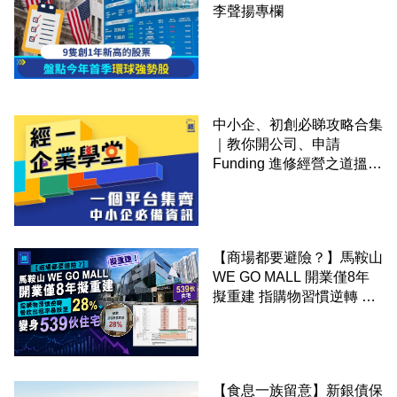
李聲揚專欄
中小企、初創必睇攻略合集
｜教你開公司、申請
Funding 進修經營之道搵大
錢！
【商場都要避險？】馬鞍山
WE GO MALL 開業僅8年
擬重建 指購物習慣逆轉 餐
飲出租率暴跌至 28% 變身
539伙住宅
【食息一族留意】新銀債保