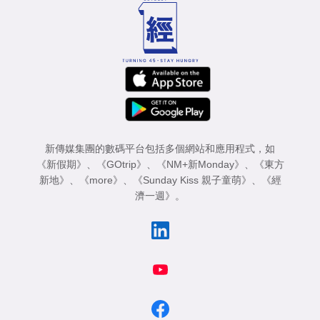
新傳媒集團的數碼平台包括多個網站和應用程式，如
《新假期》
、
《GOtrip》
、
《NM+新Monday》
、
《東方
新地》
、
《more》
、
《Sunday Kiss 親子童萌》
、
《經
濟一週》
。