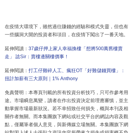
在疫情大環境下，雖然過往賺錢的經驗和模式失靈，但也有
一些腦洞大開的投資者和項目，在疫情下闖出了一番天地。
延伸閱讀：
37歲仔押上家人幸福換樓「想將500萬舊樓賣
走」 諗Sir：賣樓邊關樓價事！
延伸閱讀：
打工仔雞碎人工、瘋狂OT「好難儲錢買樓」：
扭計加薪有三大原則｜1% Anthony
免責聲明：本專頁刊載的所有投資分析技巧，只可作參考用
途。市場瞬息萬變，讀者在作出投資決定前理應審慎，並主
動掌握市場最新狀況。若不幸招致任何損失，概與本刊及相
關作者無關。而本集團旗下網站或社交平台的網誌內容及觀
點，僅屬筆者個人意見，與新傳媒立場無關。本集團旗下網
站對因上述人士張貼之資訊內容所帶來之損失或損害概不負