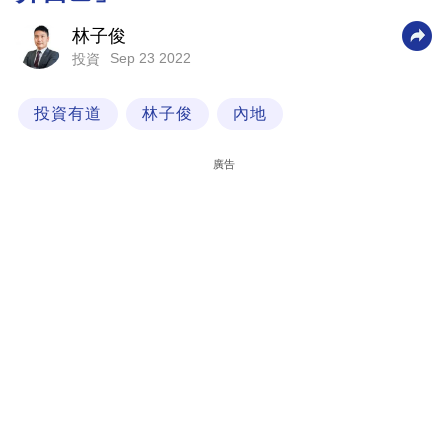
科
林子俊
技
Sep 23 2022
投資
職
投資有道
林子俊
內地
場
生
廣告
活
時
事
專
欄
訂
閱
專
區