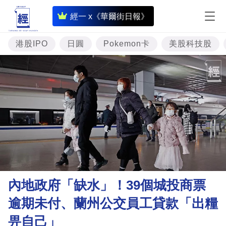
即
經一 x《華爾街日報》
時
財
港股IPO
日圓
Pokemon卡
美股科技股
經
專
題
投
資
樓
市
理
內地政府「缺水」！39個城投商票
財
逾期未付、蘭州公交員工貸款「出糧
商
畀自己」
業