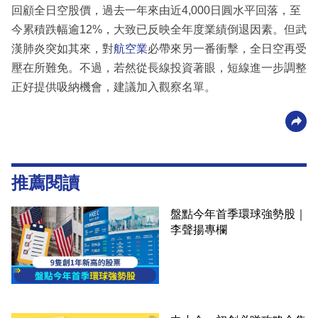
回顧全日空股價，過去一年來由近4,000日圓水平回落，至
今累積跌幅逾12%，大致已反映全年度業績倒退因素。但武
漢肺炎突如其來，對
航空業
必帶來另一番衝擊，全日空再受
壓在所難免。不過，若然從長線投資著眼，短線進一步調整
正好提供吸納機會，建議加入觀察名單。
推薦閱讀
盤點今年首季環球強勢股｜
李聲揚專欄