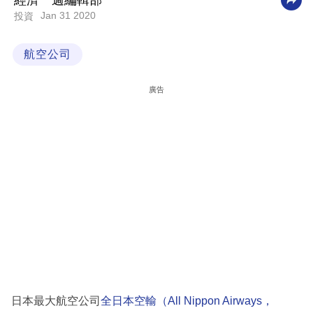
經濟一週編輯部
Jan 31 2020
投資
科
技
航空公司
職
場
廣告
生
活
時
事
專
欄
訂
閱
專
日本最大航空公司
全日本空輸（All Nippon Airways，
區