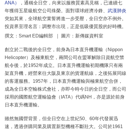
ANA）
，通稱全日空，向來以服務質素高見稱，已連續七
年獲得五星級航空公司殊榮。面對環球經濟冷鋒、
武漢肺炎
突如其來，全球航空業誓將進一步受壓，全日空亦不例外。
投資界至理名言：調整市出現，正是低吸優質股的好時機。
撰文：Smart ED編輯部 ｜ 圖片：新傳媒資料室
創立於二戰後的全日空，前身為日本直升機運輸（Nippon
Helicopter）及極東航空，兩間公司在盟軍解除日資航空禁
航令後，於1952年成立。日本直升機運輸初期機隊只有兩
架直升機，經營來往大阪及東京的貨運航線，之後拓展同線
的客運服務。1957年，日本直升機運輸與極東航空合併，
成為全日本空輸株式會社，亦即今時今日的全日空，而公司
採用的國際航空運輸協會（IATA）代碼NH，亦是源於前身
日本直升機運輸。
雖然無國營背景，但全日空在上世紀50、60年代發展迅
速，透過併購同業及購置新型機種不斷壯大。公司於1961