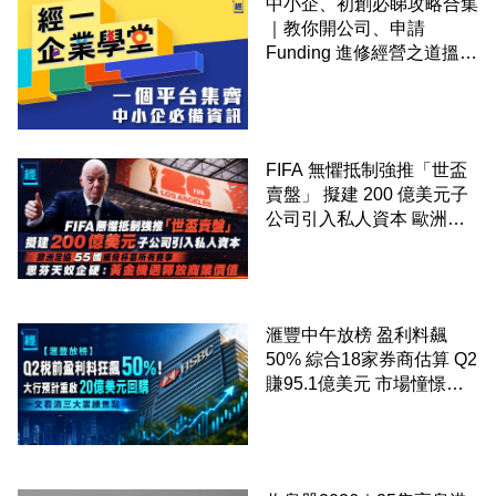
中小企、初創必睇攻略合集
｜教你開公司、申請
Funding 進修經營之道搵大
錢！
FIFA 無懼抵制強推「世盃
賣盤」 擬建 200 億美元子
公司引入私人資本 歐洲足
協 55 國威脅杯葛所有賽事
恩芬天奴企硬：黃金機遇釋
放商業價值
滙豐中午放榜 盈利料飆
50% 綜合18家券商估算 Q2
賺95.1億美元 市場憧憬重
啟20億美元回購 一文看清
三大業績焦點