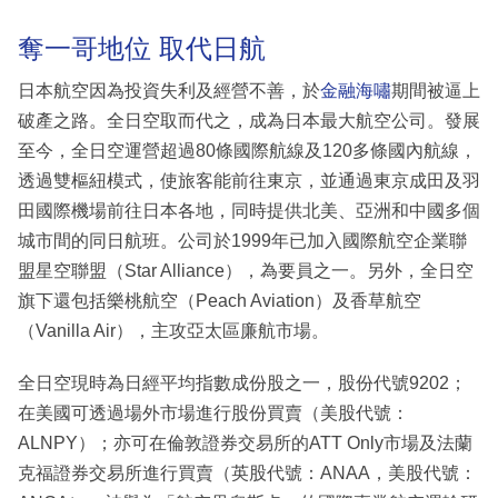
奪一哥地位 取代日航
日本航空因為投資失利及經營不善，於
金融海嘯
期間被逼上
破產之路。全日空取而代之，成為日本最大航空公司。發展
至今，全日空運營超過80條國際航線及120多條國內航線，
透過雙樞紐模式，使旅客能前往東京，並通過東京成田及羽
田國際機場前往日本各地，同時提供北美、亞洲和中國多個
城市間的同日航班。公司於1999年已加入國際航空企業聯
盟星空聯盟（Star Alliance），為要員之一。另外，全日空
旗下還包括樂桃航空（Peach Aviation）及香草航空
（Vanilla Air），主攻亞太區廉航市場。
全日空現時為日經平均指數成份股之一，股份代號9202；
在美國可透過場外市場進行股份買賣（美股代號：
ALNPY）；亦可在倫敦證券交易所的ATT Only市場及法蘭
克福證券交易所進行買賣（英股代號：ANAA，美股代號：