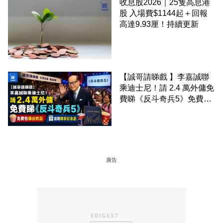
收息股2026｜25隻高息港
股 入場費$1144起＋回報
高達9.93厘！持續更新
【誠哥請睇戲 】李嘉誠聯
乘迪士尼！請 2.4 萬外傭免
費睇《反斗奇兵5》免費包
爆谷飲品 送埋獨家紀念品
廣告