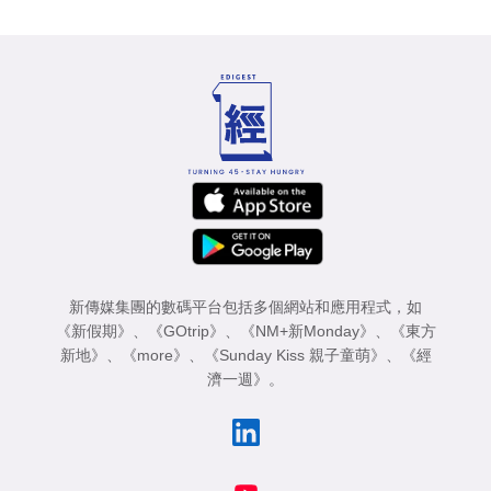
新傳媒集團的數碼平台包括多個網站和應用程式，如
《新假期》
、
《GOtrip》
、
《NM+新Monday》
、
《東方
新地》
、
《more》
、
《Sunday Kiss 親子童萌》
、
《經
濟一週》
。