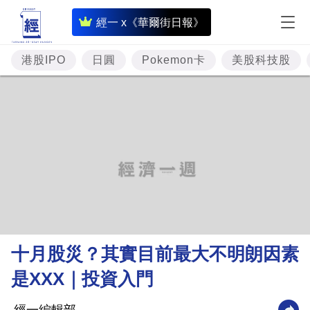
即
經一 x《華爾街日報》
時
財
港股IPO
日圓
Pokemon卡
美股科技股
經
專
題
投
資
樓
市
理
十月股災？其實目前最大不明朗因素
財
是XXX｜投資入門
商
業