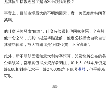
尤其恆生指數經歷了超過20%跌幅過後？
事實上，目前市場最大的不明朗因素，實非美國總統特朗普
莫屬。
他什麼時候發表“偉論”，什麼時候跟其他國家交惡，全在於
他一念之間，尤其中期選舉臨近前，他定必找機會自吹自雷
其豐功偉績，故大前題還是“只能低買，不宜高追”。
此外，新不明朗因素如意大利赤字預算，與及快將公布的美
企業績等，都確實值得投資深者關注，加上人民幣本身仍處
於6.88相對較低水平，於27000點之下低吸
港股
，似乎較為
可取。
廣告