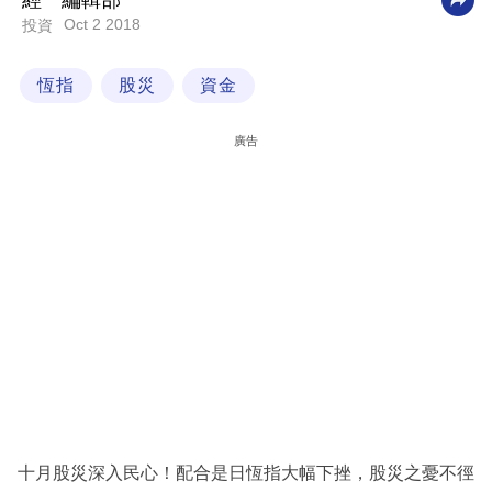
經一編輯部
Oct 2 2018
投資
科
技
恆指
股災
資金
職
場
廣告
生
活
時
事
專
欄
訂
閱
專
十月股災深入民心！配合是日恆指大幅下挫，股災之憂不徑
區