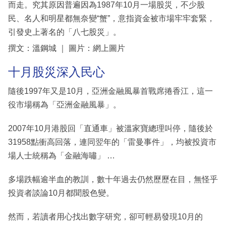
而走。究其原因普遍因為1987年10月一場股災，不少股
民、名人和明星都無奈變“蟹”，意指資金被市場牢牢套緊，
引發史上著名的「八七股災」。
撰文：溫鋼城 ｜ 圖片：網上圖片
十月股災深入民心
隨後1997年又是10月，亞洲金融風暴首戰席捲香江，這一
役市場稱為「亞洲金融風暴」。
2007年10月港股回「直通車」被溫家寶總理叫停，隨後於
31958點衝高回落，連同翌年的「雷曼事件」，均被投資市
場人士統稱為「金融海嘯」 …
多場跌幅逾半血的教訓，數十年過去仍然歷歷在目，無怪乎
投資者談論10月都聞股色變。
然而，若讀者用心找出數字研究，卻可輕易發現10月的