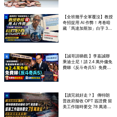
【全班幾乎全軍覆沒】教授
奇招捉用 AI 作弊！考卷暗
藏「馬達加斯加」白字 35
學生 32 人抄 ChatGPT 斷
正
【誠哥請睇戲 】李嘉誠聯
乘迪士尼！請 2.4 萬外傭免
費睇《反斗奇兵5》免費包
爆谷飲品 送埋獨家紀念品
【讀完就好走？】 傳特朗
普政府擬收 OPT 簽證費 留
美工作隨時要交 78 萬港元
針對國際畢業生 矽谷華爾