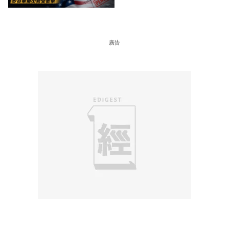
街勢受衝擊
廣告