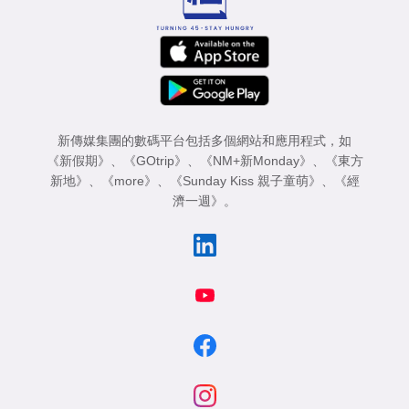
新傳媒集團的數碼平台包括多個網站和應用程式，如
《新假期》
、
《GOtrip》
、
《NM+新Monday》
、
《東方
新地》
、
《more》
、
《Sunday Kiss 親子童萌》
、
《經
濟一週》
。