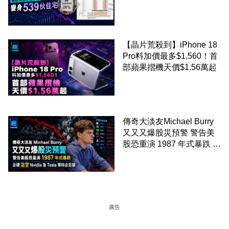
飲出租率暴跌至 28% 變身
539伙住宅
【晶片荒殺到】iPhone 18
Pro料加價最多$1,560！首
部蘋果摺機天價$1.56萬起
傳奇大淡友Michael Burry
又又又爆股災預警 警告美
股恐重演 1987 年式暴跌 企
硬沽空 Nvidia 及 Tesla 等
科企巨頭
廣告