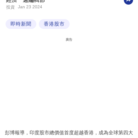
經濟一週編輯部
Jan 23 2024
投資
科
技
即時新聞
香港股市
職
場
廣告
生
活
時
事
專
欄
訂
閱
專
彭博報導，印度股市總價值首度超越香港，成為全球第四大
區