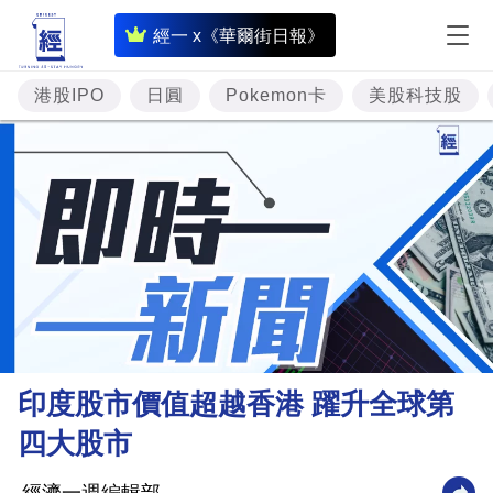
即
經一 x《華爾街日報》
時
財
港股IPO
日圓
Pokemon卡
美股科技股
經
專
題
投
資
樓
市
理
印度股市價值超越香港 躍升全球第
財
四大股市
商
業