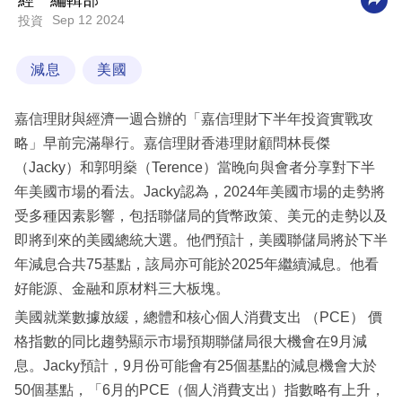
經一編輯部
Sep 12 2024
投資
科
技
減息
美國
職
場
嘉信理財與經濟一週合辦的「嘉信理財下半年投資實戰攻
生
略」早前完滿舉行。嘉信理財香港理財顧問林長傑
活
（Jacky）和郭明燊（Terence）當晚向與會者分享對下半
年美國市場的看法。Jacky認為，2024年美國市場的走勢將
時
受多種因素影響，包括聯儲局的貨幣政策、美元的走勢以及
事
即將到來的美國總統大選。他們預計，美國聯儲局將於下半
專
年減息合共75基點，該局亦可能於2025年繼續減息。他看
欄
好能源、金融和原材料三大板塊。
美國就業數據放緩，總體和核心個人消費支出 （PCE） 價
訂
格指數的同比趨勢顯示市場預期聯儲局很大機會在9月減
閱
息。Jacky預計，9月份可能會有25個基點的減息機會大於
專
50個基點，「6月的PCE（個人消費支出）指數略有上升，
區