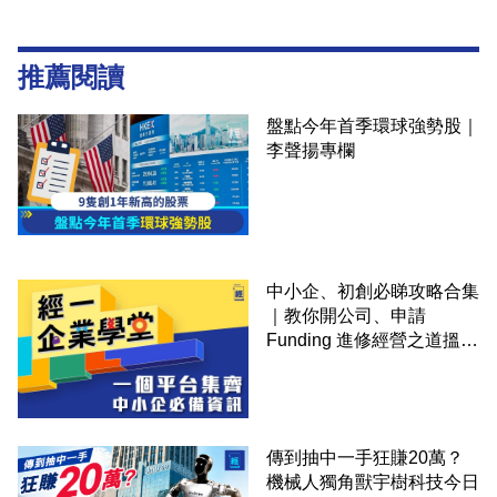
推薦閱讀
盤點今年首季環球強勢股｜
李聲揚專欄
中小企、初創必睇攻略合集
｜教你開公司、申請
Funding 進修經營之道搵大
錢！
傳到抽中一手狂賺20萬？
機械人獨角獸宇樹科技今日