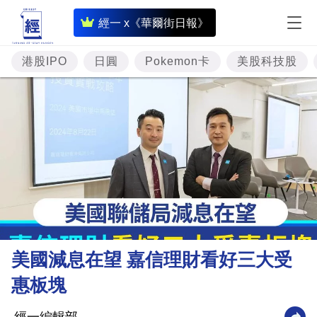
即
經一 x《華爾街日報》
時
財
港股IPO
日圓
Pokemon卡
美股科技股
經
專
題
投
資
樓
市
理
美國減息在望 嘉信理財看好三大受
財
惠板塊
商
業