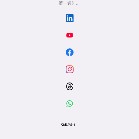
濟一週》
。