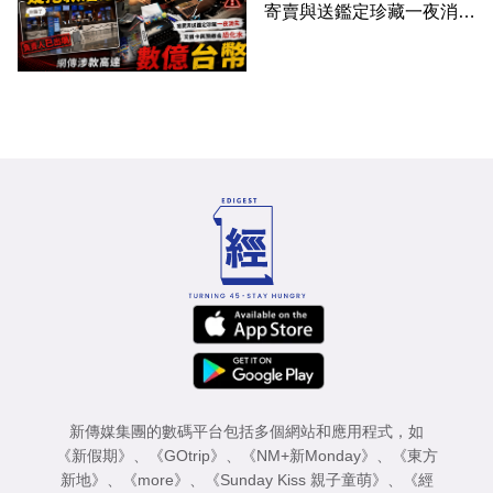
寄賣與送鑑定珍藏一夜消失
網傳涉款高達數億台幣
新傳媒集團的數碼平台包括多個網站和應用程式，如
《新假期》
、
《GOtrip》
、
《NM+新Monday》
、
《東方
新地》
、
《more》
、
《Sunday Kiss 親子童萌》
、
《經