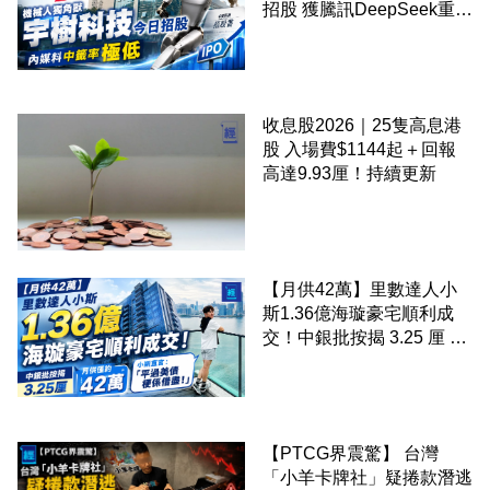
招股 獲騰訊DeepSeek重倉
內媒料中籤率 0.0002%
收息股2026｜25隻高息港
股 入場費$1144起＋回報
高達9.93厘！持續更新
【月供42萬】里數達人小
斯1.36億海璇豪宅順利成
交！中銀批按揭 3.25 厘 小
斯直言「平過美債梗係借
盡」
【PTCG界震驚】 台灣
「小羊卡牌社」疑捲款潛逃