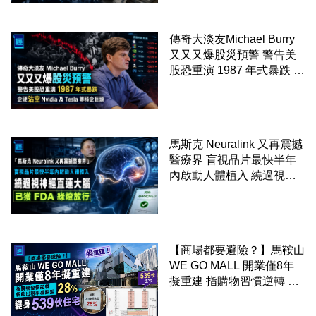
傳奇大淡友Michael Burry
又又又爆股災預警 警告美
股恐重演 1987 年式暴跌 企
硬沽空 Nvidia 及 Tesla 等
科企巨頭
馬斯克 Neuralink 又再震撼
醫療界 盲視晶片最快半年
內啟動人體植入 繞過視神
經直連大腦 已獲 FDA 綠燈
放行
【商場都要避險？】馬鞍山
WE GO MALL 開業僅8年
擬重建 指購物習慣逆轉 餐
飲出租率暴跌至 28% 變身
539伙住宅