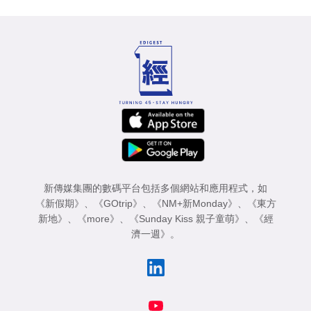
新傳媒集團的數碼平台包括多個網站和應用程式，如
《新假期》
、
《GOtrip》
、
《NM+新Monday》
、
《東方
新地》
、
《more》
、
《Sunday Kiss 親子童萌》
、
《經
濟一週》
。