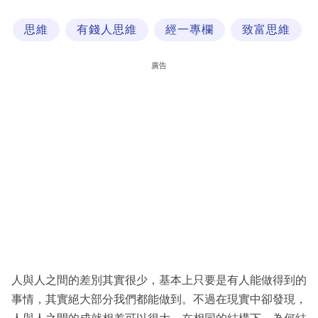
科
思維
有錢人思維
經一專欄
致富思維
技
職
廣告
場
生
活
時
事
專
欄
訂
閱
人與人之間的差別其實很少，基本上只要是有人能做得到的
專
事情，其實絕大部分我們都能做到。不過在現實中卻發現，
區