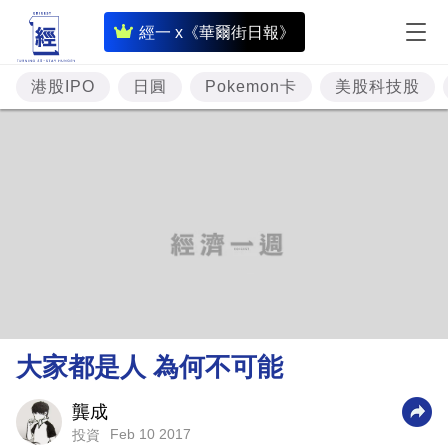
即
經一 x《華爾街日報》
時
財
港股IPO
日圓
Pokemon卡
美股科技股
經
專
題
投
資
樓
市
理
大家都是人 為何不可能
財
商
龔成
Feb 10 2017
投資
業