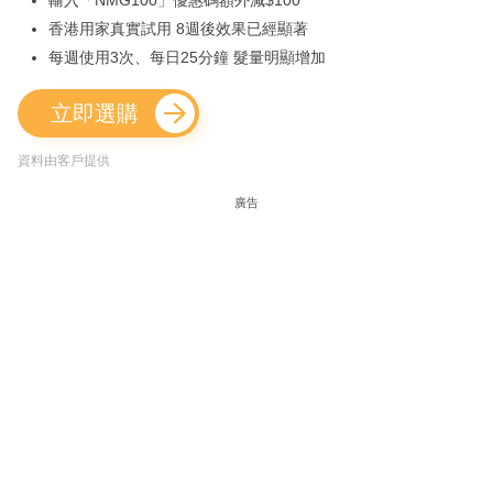
輸入「NMG100」優惠碼額外減$100
香港用家真實試用 8週後效果已經顯著
每週使用3次、每日25分鐘 髮量明顯增加
立即選購
資料由客戶提供
廣告