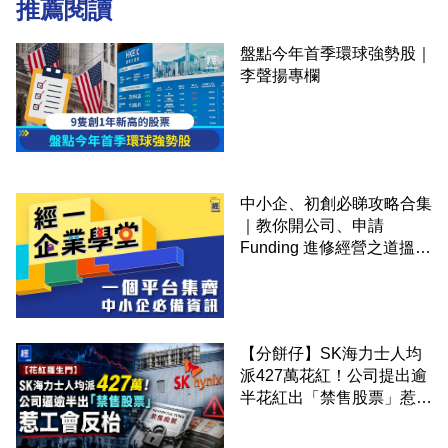
推薦閱讀
盤點今年首季環球強勢股｜
李聲揚專欄
中小企、初創必睇攻略合集
｜教你開公司、申請
Funding 進修經營之道搵大
錢！
【分餅仔】SK海力士人均
派427萬花紅！公司提出逾
半花紅出「禁售股票」惹工
會反枱