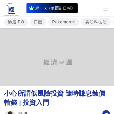
即
經一 x《華爾街日報》
時
財
港股IPO
日圓
Pokemon卡
美股科技股
經
專
題
投
資
樓
市
理
小心所謂低風險投資 隨時賺息蝕價
財
輸錢 | 投資入門
商
業