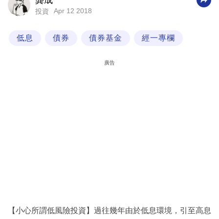
龔成
Apr 12 2018
投資
科
技
低息
債券
債券基金
經一專欄
職
場
廣告
生
活
時
事
專
欄
訂
閱
專
【小心所謂低風險投資】過往幾年由於低息環境，引至高息
區