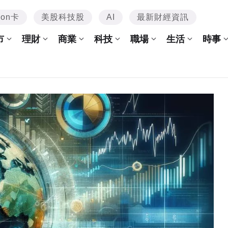
mon卡
美股科技股
AI
最新財經資訊
市
理財
商業
科技
職場
生活
時事