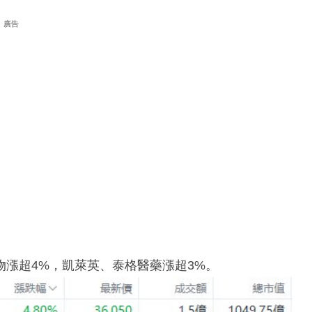
廣告
漲超4%，凱萊英、泰格醫藥漲超3%。