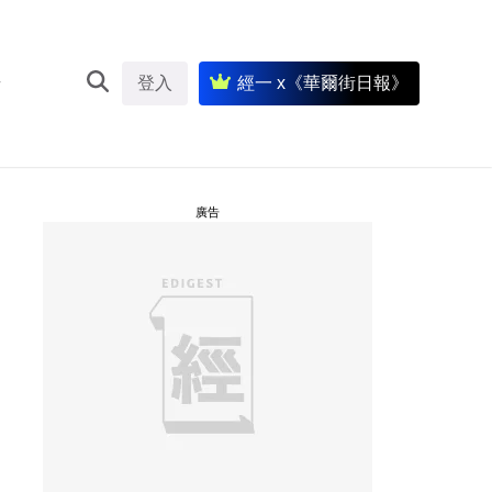
登入
經一 x《華爾街日報》
廣告