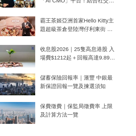
「AI CMO」平台！結合社交聆
聽與廣東話大模型 助中小企數
分鐘生成「貼地」宣傳短片
霸王茶姬亞洲首家Hello Kitty主
題超級茶倉登陸灣仔利東街 推
出首創「伯爵紅茶色」Hello Kitt
y及香港限定特調系列
收息股2026｜25隻高息港股 入
場費$1212起＋回報高達9.89
厘！持續更新
儲蓄保險回報率｜滙豐 中銀最
新保證回報一覽及揀選須知
保費徵費｜保監局徵費率 上限
及計算方法一覽