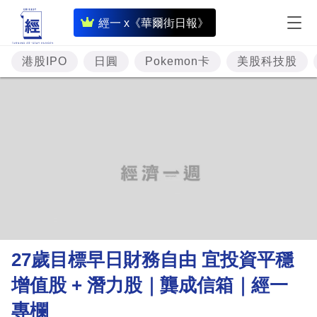
即
經一 x《華爾街日報》
時
財
港股IPO
日圓
Pokemon卡
美股科技股
經
專
題
投
資
樓
市
理
27歲目標早日財務自由 宜投資平穩
財
增值股 + 潛力股｜龔成信箱｜經一
商
專欄
業