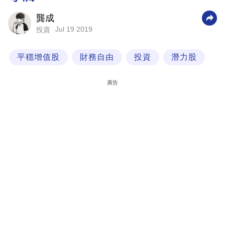
科
龔成
技
Jul 19 2019
投資
職
平穩增值股
財務自由
投資
潛力股
場
生
廣告
活
時
事
專
欄
訂
閱
專
區