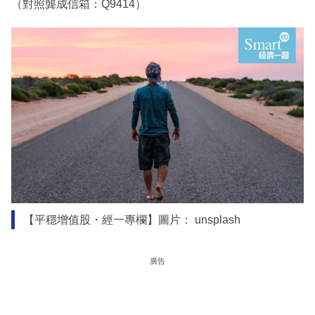
（對照龔成信箱：Q9414）
【平穩增值股・經一專欄】圖片： unsplash
廣告