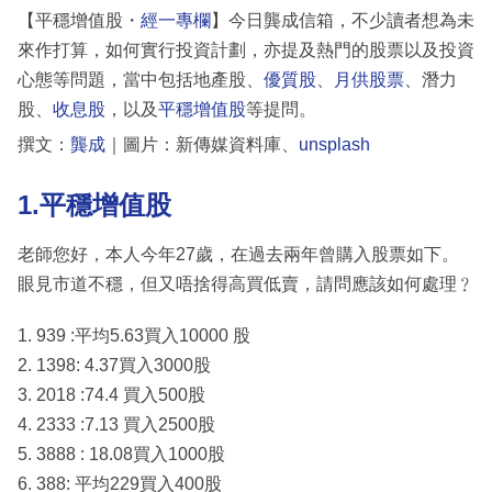
【平穩增值股・
經一專欄
】今日龔成信箱，不少讀者想為未
來作打算，如何實行投資計劃，亦提及熱門的股票以及投資
心態等問題，當中包括地產股、
優質股
、
月供股票
、潛力
股、
收息股
，以及
平穩增值股
等提問。
撰文：
龔成
｜圖片：新傳媒資料庫、
unsplash
1.平穩增值股
老師您好，本人今年27歲，在過去兩年曾購入股票如下。
眼見市道不穩，但又唔捨得高買低賣，請問應該如何處理﹖
1. 939 :平均5.63買入10000 股
2. 1398: 4.37買入3000股
3. 2018 :74.4 買入500股
4. 2333 :7.13 買入2500股
5. 3888 : 18.08買入1000股
6. 388: 平均229買入400股