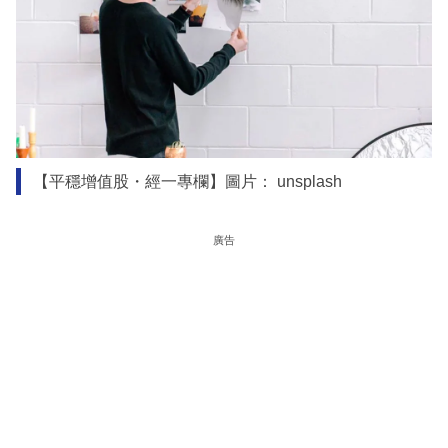
【平穩增值股・經一專欄】圖片： unsplash
廣告