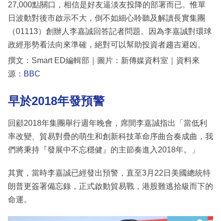
27,000點關口，相信是好友逼淡友投降的部署而已。惟單
日波動對後市啟示不大，倒不如細心聆聽及解讀長實集團
（01113）創辦人李嘉誠回答記者問題。因為李嘉誠對環球
政經形勢看法向來準確，絕對可以幫助投資者趨吉避凶。
撰文：Smart ED編輯部｜圖片：新傳媒資料室｜資料來
源：
BBC
早於2018年發預警
回顧2018年集團舉行週年晚會，席間李嘉誠指出「當低利
率改變、貿易對疊的萌生和創新科技革命序曲合奏成曲，我
們將秉持『發展中不忘穩健』的主節奏進入2018年。」
其實，當時李嘉誠已經發出預警，直至3月22日美國總統特
朗普更簽署備忘錄，正式啟動貿易戰，港股難逃拾級而下的
命運。