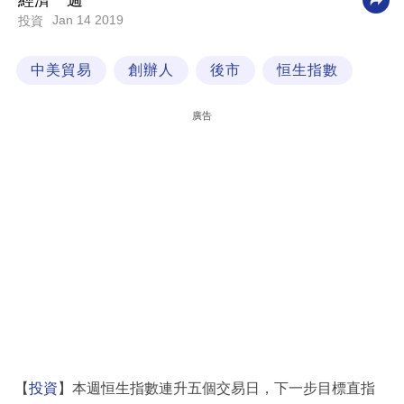
經濟一週
Jan 14 2019
投資
科
技
中美貿易
創辦人
後市
恒生指數
職
場
廣告
生
活
時
事
專
欄
訂
閱
專
【
投資
】本週恒生指數連升五個交易日，下一步目標直指
區