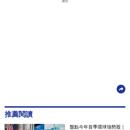
廣告
推薦閱讀
盤點今年首季環球強勢股｜