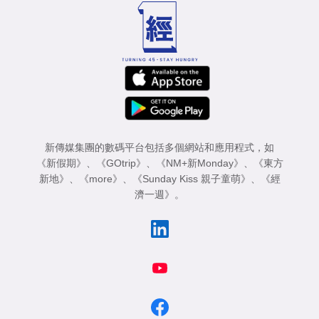
新傳媒集團的數碼平台包括多個網站和應用程式，如
《新假期》
、
《GOtrip》
、
《NM+新Monday》
、
《東方
新地》
、
《more》
、
《Sunday Kiss 親子童萌》
、
《經
濟一週》
。