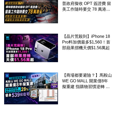
普政府擬收 OPT 簽證費 留
美工作隨時要交 78 萬港元
針對國際畢業生 矽谷華爾
街勢受衝擊
【晶片荒殺到】iPhone 18
Pro料加價最多$1,560！首
部蘋果摺機天價$1.56萬起
【商場都要避險？】馬鞍山
WE GO MALL 開業僅8年
擬重建 指購物習慣逆轉 餐
飲出租率暴跌至 28% 變身
539伙住宅