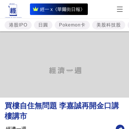
即
經一 x《華爾街日報》
時
財
港股IPO
日圓
Pokemon卡
美股科技股
經
專
題
投
資
樓
市
理
買樓自住無問題 李嘉誠再開金口講
財
樓講市
商
業