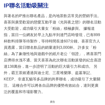
IP聯名活動吸關注
與著名的IP推出聯名產品，是內地茶飲店常見的營銷手法。
喜茶與廣受歡迎的戀愛互動手遊《光與夜之戀》的聯名活動
大受歡迎，成功吸引大量女「粉絲」積極參與。 據報道
指，當日一位網友於早上九點半到達門店時發現，已有899
杯飲料排隊等待製作，等待時間長達607分鐘。喜茶官方人
員透露，當日聯名飲品的銷量達到3,000杯。 許多女「粉
絲」為了象徵性地與遊戲中的紙片老公「領證」，將喜茶門
店擠得水洩不通。當天喜茶為此次聯名活動派發的紀念喜證
達138萬份，進一步證明了活動的巨大吸引力和成功。 另
外，霸王茶姬通過與迪士尼、三星堆樂隊、盗墓筆記、
KEEP、非遺瓦貓等多品牌的跨界聯名，成功吸引了大量關
注。 這種合作可以將各自品牌的優勢有效結合，達到更廣
泛的覆蓋和市場影響力。
廣告