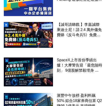
錢！
【誠哥請睇戲 】李嘉誠聯
乘迪士尼！請 2.4 萬外傭免
費睇《反斗奇兵5》免費包
爆谷飲品 送埋獨家紀念品
SpaceX上市首份季績出
爐！大摩警告迎「最危險時
刻」 9億股解禁殺埋身 拆
解馬斯克AI與太空風控局
滙豐中午放榜 盈利料飆
50% 綜合18家券商估算 Q2
賺95.1億美元 市場憧憬重