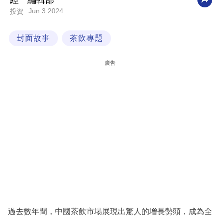
經一編輯部
Jun 3 2024
投資
科
技
封面故事
茶飲專題
職
場
廣告
生
活
時
事
專
欄
訂
閱
專
過去數年間，中國茶飲市場展現出驚人的增長勢頭，成為全
區