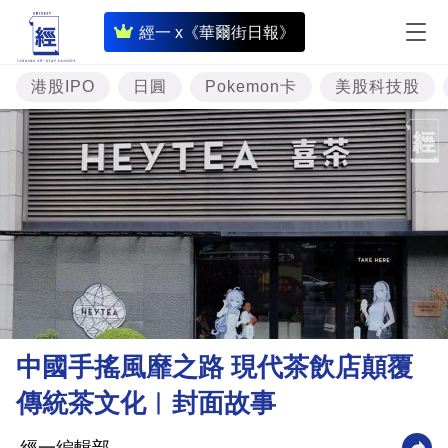
即
經一 x《華爾街日報》
時
財
港股IPO
日圓
Pokemon卡
美股科技股
經
專
題
投
資
樓
市
理
中國手搖風靡之路 現代茶飲店顛覆
財
傳統茶文化︳封面故事
商
業