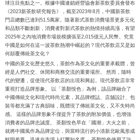
球注目焦點之一。根據中國連鎖經營協會新茶飲委員會發布
《2023新茶飲研究報告》，截至2023年8月，中國新茶飲
門店總數已達到51.5萬家。隨著新式茶飲消費場景更多元化
和品類不斷創新，消費者對新式茶飲的熱情持續高漲，有望
2025年之內地消費市場規模擴張至2,015億元人民幣。究竟
中國是如何在這一波茶飲熱潮中崛起的？現代茶飲店又是如
何顛覆傳統茶文化？
中國的茶文化歷史悠久，茶館作為茶文化的重要承載體，曾
經是人們社交、休閒和商務交流的重要場所。 然而，隨時
代的變遷，促使現代茶飲店的出現和興起。現代茶飲店非常
重視打造品牌形象。 以「茶顏悅色」為例，該品牌融合了
中國傳統文化和現代時尚元素，其品牌標誌、店舖設計、包
裝等都充滿了古典韻味，既體現了傳統茶文化，又不失時尚
感。 這樣的品牌形象不僅提升了茶飲的附加價值，也增強
消費者的品牌忠誠度。 茶顏悅色早在「國潮」大火之前，
就將中國風作為品牌定位，與當時流行的小清新北歐風形成
鮮明差異，迅速在市場上打響知名度。 茶顏悅色使用了許