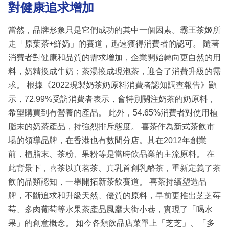
對健康追求增加
當然，品牌形象只是它們成功的其中一個因素。霸王茶姬所
走「原葉茶+鮮奶」的賽道，迅速獲得消費者的認可。 隨著
消費者對健康和品質的需求增加，企業開始轉向更自然的用
料，奶精換成牛奶；茶湯換成現泡茶，迎合了消費升級的需
求。 根據《2022現製奶茶奶原料消費者認知調查報告》顯
示，72.99%受訪消費者表示，會特別關注奶茶的奶原料，
希望購買到有營養的產品。 此外，54.65%消費者對使用植
脂末的奶茶產品，持強烈排斥態度。 喜茶作為新式茶飲市
場的領導品牌，在香港也有數間分店。其在2012年創業
前，植脂末、茶粉、果粉等是當時飲品業的主流原料。 在
此背景下，喜茶以真茗茶、真乳首創乳酪茶，重新定義了茶
飲的品類認知，一舉開拓新茶飲賽道。 喜茶持續塑造品
牌，不斷追求和升級天然、優質的原料，早前更推出芝芝莓
莓、多肉葡萄等水果茶產品風靡大街小巷，實現了「喝水
果」的創意概念。 如今各類飲品店菜單上「芝芝」、「多