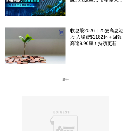
啟20億美元回購 一文看清
三大業績焦點
收息股2026｜25隻高息港
股 入場費$1182起＋回報
高達9.96厘！持續更新
廣告