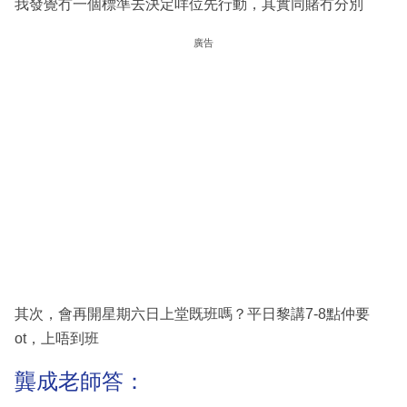
我發覺冇一個標準去決定咩位先行動，其實同賭冇分別
廣告
其次，會再開星期六日上堂既班嗎？平日黎講7-8點仲要
ot，上唔到班
龔成老師答：