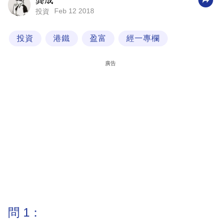
龔成
Feb 12 2018
投資
科
技
投資
港鐵
盈富
經一專欄
職
場
廣告
生
活
時
事
專
欄
訂
閱
專
問 1：
區