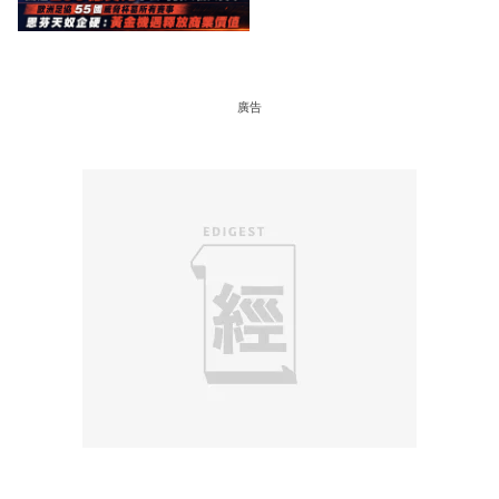
恩芬天奴企硬：黃金機遇釋
放商業價值
廣告