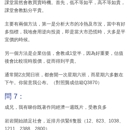
課堂當然會教買賣時機。首先，低不等如平，高不等如貴，
課堂會教點分平貴。
主要有兩個方法，第一是分析大市的冷熱及市況，當中有好
多指標，我地會用逆向投資，即是當大市恐慌時，大多是平
宜價的時候。
另一個方法是企業估值，會教成1堂半，因為好重要，估值
後會比較現時股價，從而得到平貴。
通常開2次閒日班，都會開一次星期六班，而星期六多數在
下午。你留意我公布。（對照龔成信箱Q3870）
問 7：
成兄，我有睇你既著作同經濟一週既片，受教良多
岩岩開始踏足社會，近排月供緊6隻股（12、823、1038、
1211、2388、2800）