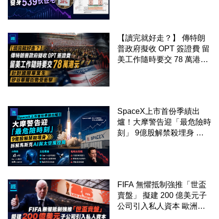
539伙住宅
【讀完就好走？】 傳特朗
普政府擬收 OPT 簽證費 留
美工作隨時要交 78 萬港元
針對國際畢業生 矽谷華爾
街勢受衝擊
SpaceX上市首份季績出
爐！大摩警告迎「最危險時
刻」 9億股解禁殺埋身 拆
解馬斯克AI與太空風控局
FIFA 無懼抵制強推「世盃
賣盤」 擬建 200 億美元子
公司引入私人資本 歐洲足
協 55 國威脅杯葛所有賽事