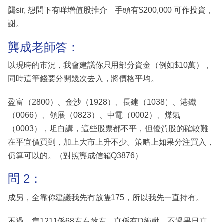
龔sir, 想問下有咩增值股推介，手頭有$200,000 可作投資，
謝。
龔成老師答：
以現時的市況，我會建議你只用部分資金（例如$10萬），
同時這筆錢要分開幾次去入，將價格平均。
盈富（2800）、金沙（1928）、長建（1038）、港鐵
（0066）、領展（0823）、中電（0002）、煤氣
（0003），坦白講，這些股票都不平，但優質股的確較難
在平宜價買到，加上大市上升不少。策略上如果分注買入，
仍算可以的。（對照龔成信箱Q3876）
問 2：
成另，全靠你建議我先冇放隻175，所以我先一直持有。
不過，隻1211係68左右放左，真係有D衝動，不過果日真