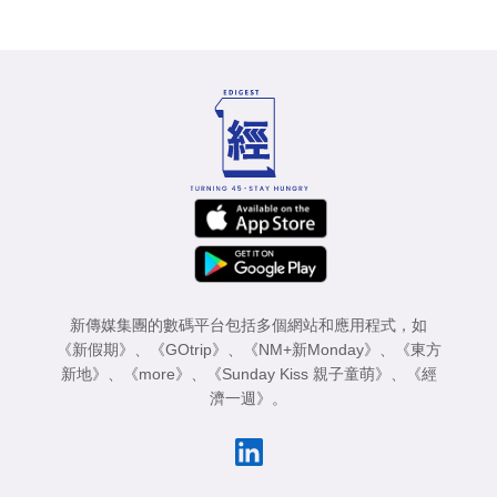
新傳媒集團的數碼平台包括多個網站和應用程式，如
《新假期》
、
《GOtrip》
、
《NM+新Monday》
、
《東方
新地》
、
《more》
、
《Sunday Kiss 親子童萌》
、
《經
濟一週》
。