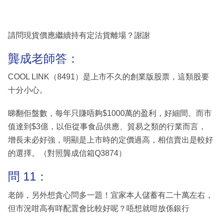
請問現貨價應繼續持有定沽貨離場？謝謝
龔成老師答：
COOL LINK（8491）是上市不久的創業版股票，這類股要
十分小心。
睇翻佢盤數，每年只賺唔夠$1000萬的盈利，好細間。而市
值達到$3億，以佢從事食品供應、貿易之類的行業而言，
增長未必好強，明顯是上市時的定價過高，相信賣出是較好
的選擇。（對照龔成信箱Q3874）
問 11：
老師，另外想貪心問多一題！宜家本人儲蓄有二十萬左右，
但市況咁高有咩配置會比較好呢？唔想就咁放係銀行