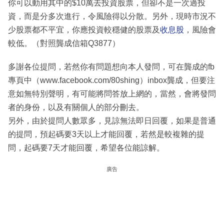
你可以動用其中的$10萬去投資股票，但卻不是一次過投
資，而是分多次進行，令風險得以分散。另外，現時市況不
少股票都不平宜，你應投資較穩健的股票及
收息股
，風險會
較低。（對照龔成信箱Q3877）
多謝各位提問，若然你有問題想向本人發問，可在龔成的fb
專頁中（www.facebook.com/80shing）inbox龔成，但要注
意如無特別聲明，有可能將問答放上網的，當然，會將發問
者的身份，以及有關個人的部分刪去。
另外，由於提問人數眾多，見諒無法即日回覆，如果是普通
的提問，預起碼要3天以上才能回覆，若然是較複雜的提
問，起碼要7天才能回覆，希望各位能諒解。
廣告