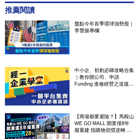
推薦閱讀
盤點今年首季環球強勢股｜
李聲揚專欄
中小企、初創必睇攻略合集
｜教你開公司、申請
Funding 進修經營之道搵大
錢！
【商場都要避險？】馬鞍山
WE GO MALL 開業僅8年
擬重建 指購物習慣逆轉 餐
飲出租率暴跌至 28% 變身