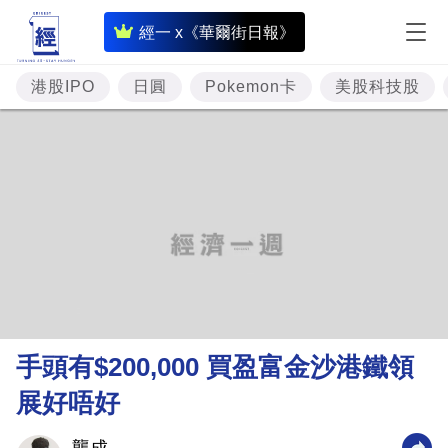
即
經一 x《華爾街日報》
時
財
港股IPO
日圓
Pokemon卡
美股科技股
經
專
題
投
資
樓
市
理
手頭有$200,000 買盈富金沙港鐵領
財
展好唔好
商
業