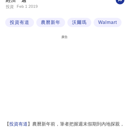
經濟一週
Feb 1 2019
投資
科
技
投資有道
農曆新年
沃爾瑪
Walmart
職
場
廣告
生
活
時
事
專
欄
訂
閱
專
【
投資有道
】農曆新年前，筆者把握週末假期到內地探親，
區