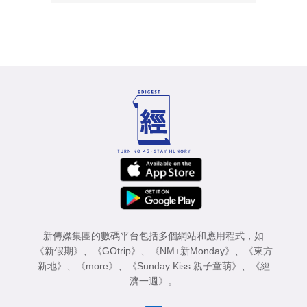
新傳媒集團的數碼平台包括多個網站和應用程式，如
《新假期》
、
《GOtrip》
、
《NM+新Monday》
、
《東方
新地》
、
《more》
、
《Sunday Kiss 親子童萌》
、
《經
濟一週》
。