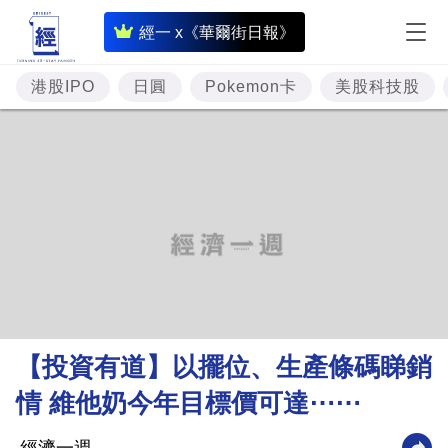
即
經一 x《華爾街日報》
時
財
港股IPO
日圓
Pokemon卡
美股科技股
經
專
題
投
資
樓
市
理
【投資有道】以擺位、生產條碼睇銷
財
情 維他奶今年目標價可達⋯⋯
商
業