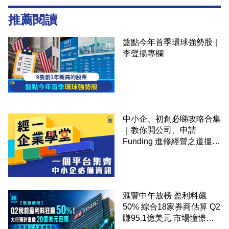
推薦閱讀
盤點今年首季環球強勢股｜
李聲揚專欄
中小企、初創必睇攻略合集
｜教你開公司、申請
Funding 進修經營之道搵大
錢！
滙豐中午放榜 盈利料飆
50% 綜合18家券商估算 Q2
賺95.1億美元 市場憧憬重