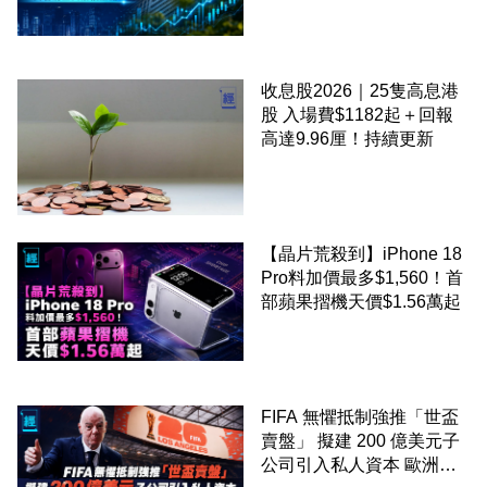
啟20億美元回購 一文看清
三大業績焦點
收息股2026｜25隻高息港
股 入場費$1182起＋回報
高達9.96厘！持續更新
【晶片荒殺到】iPhone 18
Pro料加價最多$1,560！首
部蘋果摺機天價$1.56萬起
FIFA 無懼抵制強推「世盃
賣盤」 擬建 200 億美元子
公司引入私人資本 歐洲足