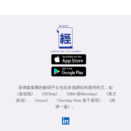
新傳媒集團的數碼平台包括多個網站和應用程式，如
《新假期》
、
《GOtrip》
、
《NM+新Monday》
、
《東方
新地》
、
《more》
、
《Sunday Kiss 親子童萌》
、
《經
濟一週》
。