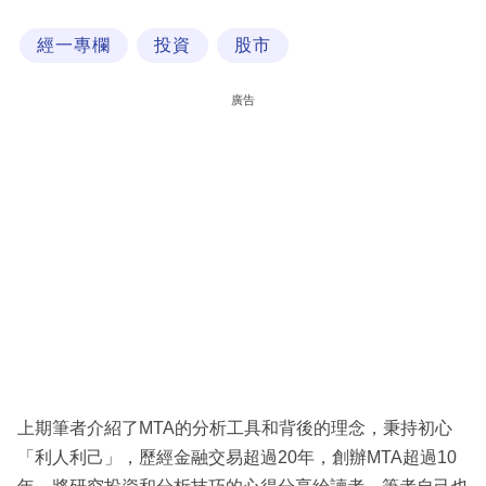
科
經一專欄
投資
股市
技
職
廣告
場
生
活
時
事
專
欄
訂
閱
上期筆者介紹了MTA的分析工具和背後的理念，秉持初心
專
「利人利己」，歷經金融交易超過20年，創辦MTA超過10
區