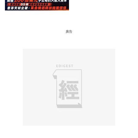
協 55 國威脅杯葛所有賽事
恩芬天奴企硬：黃金機遇釋
放商業價值
廣告