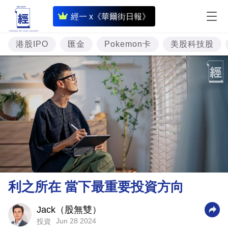
即
經一 x《華爾街日報》
時
財
港股IPO
匯金
Pokemon卡
美股科技股
經
專
題
投
資
樓
市
理
利之所在 當下最重要投資方向
財
商
Jack（股無雙）
Jun 28 2024
投資
業