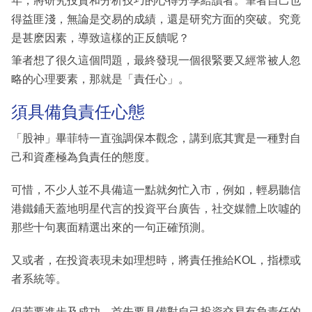
年，將研究投資和分析技巧的心得分享給讀者。筆者自己也
得益匪淺，無論是交易的成績，還是研究方面的突破。究竟
是甚麽因素，導致這樣的正反饋呢？
筆者想了很久這個問題，最終發現一個很緊要又經常被人忽
略的心理要素，那就是「責任心」。
須具備負責任心態
「股神」畢菲特一直強調保本觀念，講到底其實是一種對自
己和資產極為負責任的態度。
可惜，不少人並不具備這一點就匆忙入市，例如，輕易聽信
港鐵鋪天蓋地明星代言的投資平台廣告，社交媒體上吹噓的
那些十句裏面精選出來的一句正確預測。
又或者，在投資表現未如理想時，將責任推給KOL，指標或
者系統等。
但若要進步及成功，首先要具備對自己投資交易有負責任的