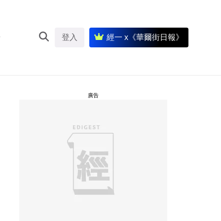
登入
經一 x《華爾街日報》
廣告