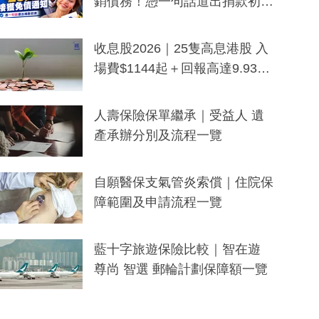
銷債務！憑一句話道出捐款初
衷：加州26萬人接獲免債通知、
一度被誤當詐騙手段
收息股2026｜25隻高息港股 入
場費$1144起＋回報高達9.93
厘！持續更新
人壽保險保單繼承｜受益人 遺
產承辦分別及流程一覽
自願醫保支氣管炎索償｜住院保
障範圍及申請流程一覽
藍十字旅遊保險比較｜智在遊
尊尚 智選 郵輪計劃保障額一覽