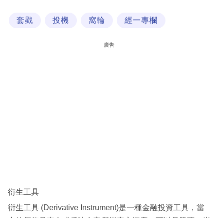
科
套戥
投機
窩輪
經一專欄
技
職
廣告
場
生
活
時
事
專
欄
訂
閱
衍生工具
專
衍生工具 (Derivative Instrument)是一種金融投資工具，當
區