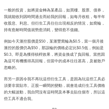
一般的投資，如將資金轉為某產品，如買樓、股票、債券，
我就能收到因時間過去而給我的回報，如每月收租，每半年
收股息、利息。但衍生工具往往出現相反的情況，如窩輪，
持有愈耐時間值就勢愈消耗，變得愈不值錢。
例如今天滙控股價是$50，某滙豐窩輪為$0.5，當一個月後
滙控的股價仍為$50，那該輪的價格必定比$0.5低，例如是
$0.3。即是為獲得槓桿效果，將資金換成了負回報。當然因
為這可有機獲得高回報，但當中的成本往往甚高，及被散戶
忽略的。
而另一原因令我不再玩這些衍生工具，是因為玩這些工具必
須要非當貼市。正股一瞬間的變動，就會造成衍生工具價格
的大幅波動，我自問沒有這時間及本事去貼住個市，所以這
些工具不適合我。