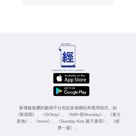
新傳媒集團的數碼平台包括多個網站和應用程式，如
《新假期》
、
《GOtrip》
、
《NM+新Monday》
、
《東方
新地》
、
《more》
、
《Sunday Kiss 親子童萌》
、
《經
濟一週》
。