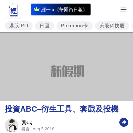
即
經一 x《華爾街日報》
時
財
港股IPO
日圓
Pokemon卡
美股科技股
經
專
題
投
資
樓
市
理
投資ABC–衍生工具、套戥及投機
財
商
龔成
Aug 5 2016
投資
業