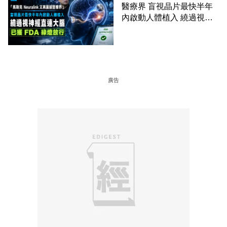
醫療界 盲視晶片最快半年
內啟動人體植入 繞過視神
經直連大腦 已獲 FDA 綠燈
放行
廣告