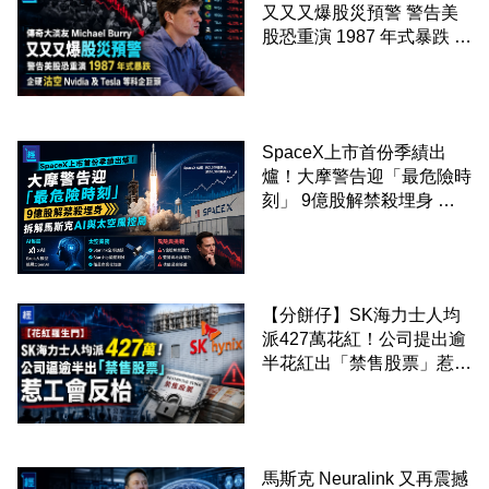
又又又爆股災預警 警告美
股恐重演 1987 年式暴跌 企
硬沽空 Nvidia 及 Tesla 等
科企巨頭
SpaceX上市首份季績出
爐！大摩警告迎「最危險時
刻」 9億股解禁殺埋身 拆
解馬斯克AI與太空風控局
【分餅仔】SK海力士人均
派427萬花紅！公司提出逾
半花紅出「禁售股票」惹工
會反枱
馬斯克 Neuralink 又再震撼