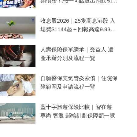
銷債務！憑一句話道出捐款初
衷：加州26萬人接獲免債通知、
一度被誤當詐騙手段
收息股2026｜25隻高息港股 入
場費$1144起＋回報高達9.93
厘！持續更新
人壽保險保單繼承｜受益人 遺
產承辦分別及流程一覽
自願醫保支氣管炎索償｜住院保
障範圍及申請流程一覽
藍十字旅遊保險比較｜智在遊
尊尚 智選 郵輪計劃保障額一覽