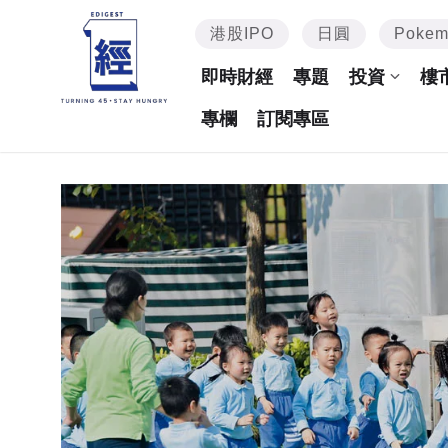
港股IPO
日圓
Poke
即時財經
專題
投資
樓
專欄
訂閱專區