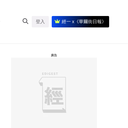
登入
經一 x《華爾街日報》
廣告