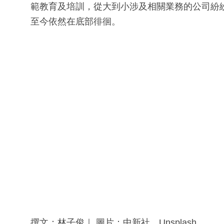
範教育及培訓，從大到小涉及相關業務的公司紛紛
至今依然在底部徘徊。
撰文：林子俊｜ 圖片：中新社、Unsplash