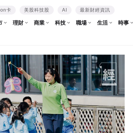
mon卡
美股科技股
AI
最新財經資訊
市
理財
商業
科技
職場
生活
時事