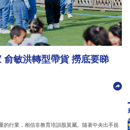
家 俞敏洪轉型帶貨 撈底要睇
慘重的行業，相信非教育培訓股莫屬。隨著中央出手規