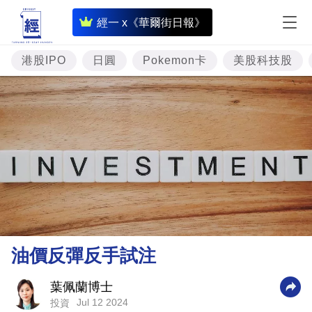
即
經一 x《華爾街日報》
時
財
港股IPO
日圓
Pokemon卡
美股科技股
經
專
題
投
資
樓
市
理
油價反彈反手試注
財
商
葉佩蘭博士
Jul 12 2024
投資
業