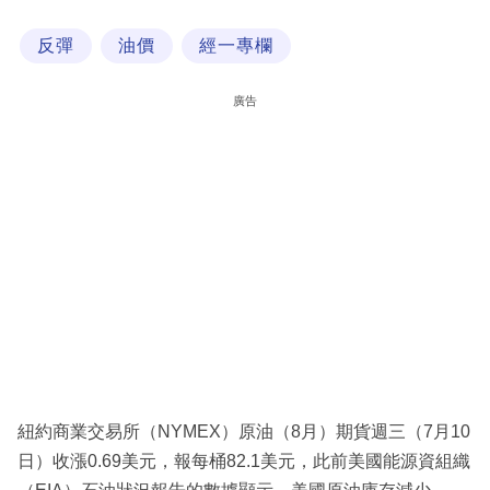
科
反彈
油價
經一專欄
技
職
廣告
場
生
活
時
事
專
欄
訂
閱
紐約商業交易所（NYMEX）原油（8月）期貨週三（7月10
專
日）收漲0.69美元，報每桶82.1美元，此前美國能源資組織
區