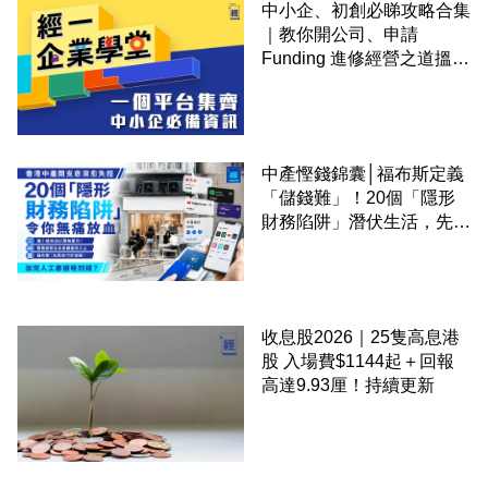
中小企、初創必睇攻略合集
｜教你開公司、申請
Funding 進修經營之道搵大
錢！
中產慳錢錦囊│福布斯定義
「儲錢難」！20個「隱形
財務陷阱」潛伏生活，先買
後付仲衰過借錢？
收息股2026｜25隻高息港
股 入場費$1144起＋回報
高達9.93厘！持續更新