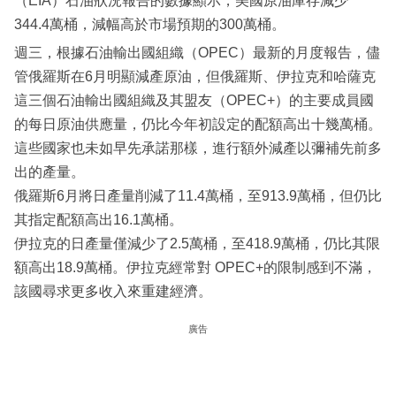
（EIA）石油狀況報告的數據顯示，美國原油庫存減少
344.4萬桶，減幅高於市場預期的300萬桶。
週三，根據石油輸出國組織（OPEC）最新的月度報告，儘
管俄羅斯在6月明顯減產原油，但俄羅斯、伊拉克和哈薩克
這三個石油輸出國組織及其盟友（OPEC+）的主要成員國
的每日原油供應量，仍比今年初設定的配額高出十幾萬桶。
這些國家也未如早先承諾那樣，進行額外減產以彌補先前多
出的產量。
俄羅斯6月將日產量削減了11.4萬桶，至913.9萬桶，但仍比
其指定配額高出16.1萬桶。
伊拉克的日產量僅減少了2.5萬桶，至418.9萬桶，仍比其限
額高出18.9萬桶。伊拉克經常對 OPEC+的限制感到不滿，
該國尋求更多收入來重建經濟。
廣告