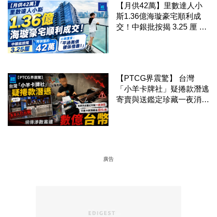
【月供42萬】里數達人小
斯1.36億海璇豪宅順利成
交！中銀批按揭 3.25 厘 小
斯直言「平過美債梗係借
盡」
【PTCG界震驚】 台灣
「小羊卡牌社」疑捲款潛逃
寄賣與送鑑定珍藏一夜消失
網傳涉款高達數億台幣
廣告