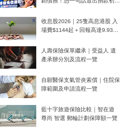
銷債務！憑一句話道出捐款初
衷：加州26萬人接獲免債通知、
一度被誤當詐騙手段
收息股2026｜25隻高息港股 入
場費$1144起＋回報高達9.93
厘！持續更新
人壽保險保單繼承｜受益人 遺
產承辦分別及流程一覽
自願醫保支氣管炎索償｜住院保
障範圍及申請流程一覽
藍十字旅遊保險比較｜智在遊
尊尚 智選 郵輪計劃保障額一覽