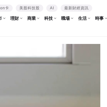
mon卡
美股科技股
AI
最新財經資訊
市
理財
商業
科技
職場
生活
時事