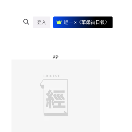
登入
經一 x《華爾街日報》
廣告