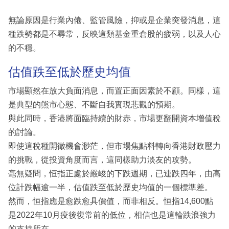
無論原因是行業內倦、監管風險，抑或是企業突發消息，這
種跌勢都是不尋常，反映這類基金重倉股的疲弱，以及人心
的不穩。
估值跌至低於歷史均值
市場顯然在放大負面消息，而置正面因素於不顧。同樣，這
是典型的熊市心態、不斷自我實現悲觀的預期。
與此同時，香港將面臨持續的財赤，市場更翻開資本增值稅
的討論。
即使這稅種開徵機會渺茫，但市場焦點料轉向香港財政壓力
的挑戰，從投資角度而言，這同樣助力淡友的攻勢。
毫無疑問，恒指正處於嚴峻的下跌週期，已連跌四年，由高
位計跌幅逾一半，估值跌至低於歷史均值的一個標準差。
然而，恒指應是愈跌愈具價值，而非相反。恒指14,600點
是2022年10月疫後復常前的低位，相信也是這輪跌浪強力
的支持所在。