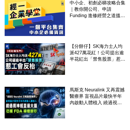
中小企、初創必睇攻略合集
｜教你開公司、申請
Funding 進修經營之道搵大
錢！
【分餅仔】SK海力士人均
派427萬花紅！公司提出逾
半花紅出「禁售股票」惹工
會反枱
馬斯克 Neuralink 又再震撼
醫療界 盲視晶片最快半年
內啟動人體植入 繞過視神
經直連大腦 已獲 FDA 綠燈
放行