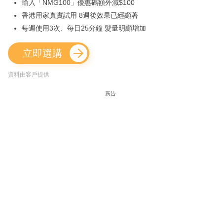
輸入「NMG100」優惠碼額外減$100
香港用家真實試用 8週後效果已經顯著
每週使用3次、每日25分鐘 髮量明顯增加
立即選購
資料由客戶提供
廣告