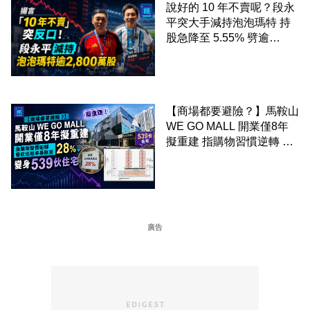
說好的 10 年不賣呢？段永
平突大手減持泡泡瑪特 持
股急降至 5.55% 劈逾
2,800 萬股 4月才入局 上月
剛向網民派定心丸
【商場都要避險？】馬鞍山
WE GO MALL 開業僅8年
擬重建 指購物習慣逆轉 餐
飲出租率暴跌至 28% 變身
539伙住宅
廣告