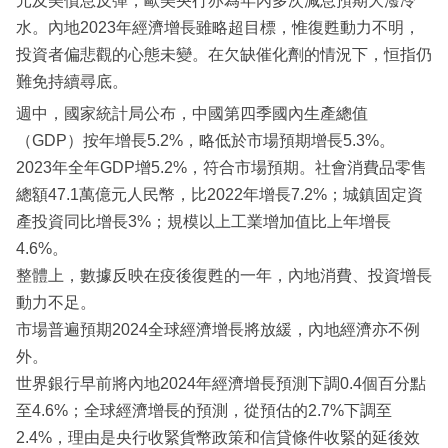
元及美債息反彈，歐美央行亦為年內多次減息預期大潑冷
水。內地2023年經濟增長雖略超目標，惟復甦動力不明，
投資者偏悲觀的心態未變。在欠缺催化劑的情況下，恒指仍
難免持續尋底。
週中，國家統計局公布，中國第四季國內生產總值
（GDP）按年增長5.2%，略低於市場預期增長5.3%。
2023年全年GDP增5.2%，符合市場預期。社會消費品零售
總額47.1萬億元人民幣，比2022年增長7.2%；城鎮固定資
產投資同比增長3%；規模以上工業增加值比上年增長
4.6%。
整體上，數據反映在疫後復甦的一年，內地消費、投資增長
動力不足。
市場普遍預期2024全球經濟增長將放緩，內地經濟亦不例
外。
世界銀行早前將內地2024年經濟增長預測下調0.4個百分點
至4.6%；全球經濟增長的預測，從預估的2.7%下調至
2.4%，理由是央行收緊貨幣政策和信貸條件收緊的延後效