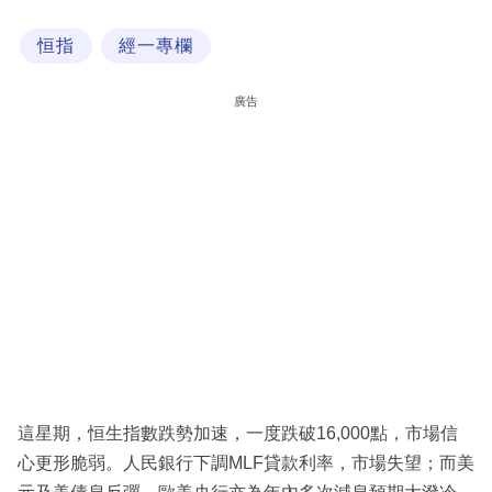
科
恒指
經一專欄
技
職
廣告
場
生
活
時
事
專
欄
訂
閱
這星期，恒生指數跌勢加速，一度跌破16,000點，市場信
專
心更形脆弱。人民銀行下調MLF貸款利率，市場失望；而美
區