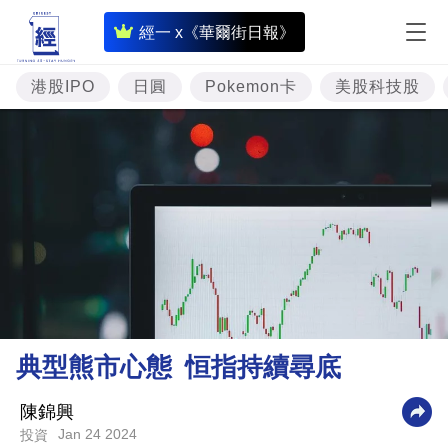
即
經一 x《華爾街日報》
時
財
港股IPO
日圓
Pokemon卡
美股科技股
經
專
題
投
資
樓
市
理
典型熊市心態 恒指持續尋底
財
商
陳錦興
Jan 24 2024
投資
業