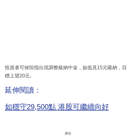
投資者可候恒指出現調整級納中金，如低見15元吸納，目
標上望20元。
延伸閱讀：
如穩守29,500點 港股可繼續向好
廣告