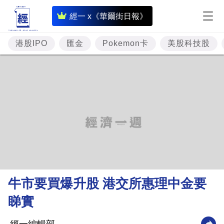
即
經一 x《華爾街日報》
時
財
港股IPO
匯金
Pokemon卡
美股科技股
經
專
題
投
資
樓
市
理
牛市要買爆升股 港交所惠理中金要
財
睇實
商
業