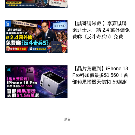
正
【誠哥請睇戲 】李嘉誠聯
乘迪士尼！請 2.4 萬外傭免
費睇《反斗奇兵5》免費包
爆谷飲品 送埋獨家紀念品
【晶片荒殺到】iPhone 18
Pro料加價最多$1,560！首
部蘋果摺機天價$1.56萬起
廣告