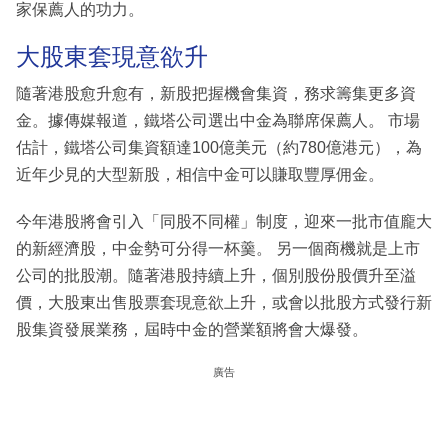
家保薦人的功力。
大股東套現意欲升
隨著港股愈升愈有，新股把握機會集資，務求籌集更多資
金。據傳媒報道，鐵塔公司選出中金為聯席保薦人。 市場
估計，鐵塔公司集資額達100億美元（約780億港元），為
近年少見的大型新股，相信中金可以賺取豐厚佣金。
今年港股將會引入「同股不同權」制度，迎來一批市值龐大
的新經濟股，中金勢可分得一杯羹。 另一個商機就是上市
公司的批股潮。隨著港股持續上升，個別股份股價升至溢
價，大股東出售股票套現意欲上升，或會以批股方式發行新
股集資發展業務，屆時中金的營業額將會大爆發。
廣告