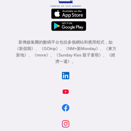
新傳媒集團的數碼平台包括多個網站和應用程式，如
《新假期》
、
《GOtrip》
、
《NM+新Monday》
、
《東方
新地》
、
《more》
、
《Sunday Kiss 親子童萌》
、
《經
濟一週》
。