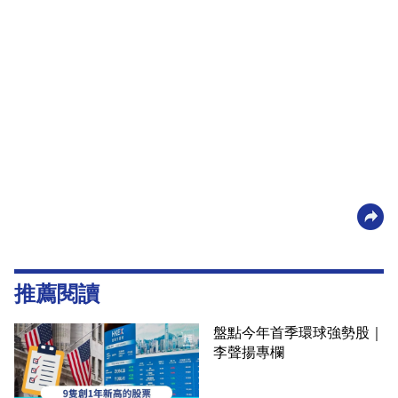
推薦閱讀
盤點今年首季環球強勢股｜
李聲揚專欄