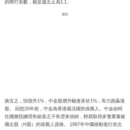
的啤打系數，截至週五止為1.1。
廣告
換言之，恒指升1%，中金股價升幅會多於1%，有力跑贏港
股。 回想20年前，中金為香港最活躍的保薦人。中金由時
任國務院總理朱鎔基之子朱雲來掛帥，輕易取得多隻重量級
國企股（H股）的保薦人資格。 1997年中國移動進行首次