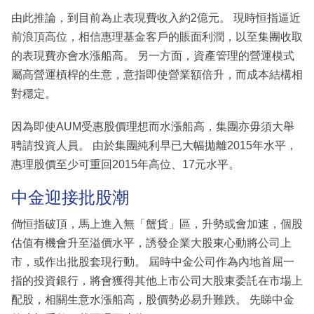
由此推論，到目前為止表現費收入約2億元。 現時恒指逼近
前浪頂高位，相信惠理基金客戶的賬面利潤，以至集團收取
的表現費亦會水漲船高。 另一方面，資產管理的營運模式
屬高營運槓桿的生意，意指即使營業額倍升，而成本結構相
對穩定。
因為即使AUM受惠股價理想而水漲船高，集團亦毋須大舉
聘請投資人員。 由於集團純利早已大幅拋離2015年水平，
惠理股價至少可重回2015年高位、17元水平。
中金迎接批股潮
倘恒指破頂，馬上進入無「蟹貨」區，升勢或會加速，個股
估值有機會升至溢價水平，誘發企業大股東心動將公司上
市，或作出批股套現行動。 屆時中金公司作為內地首屈一
指的投資銀行，將會獲得其他上市公司大股東委託在市場上
配股，相關生意水漲船高，股價勢必易升難跌。 先睇中金