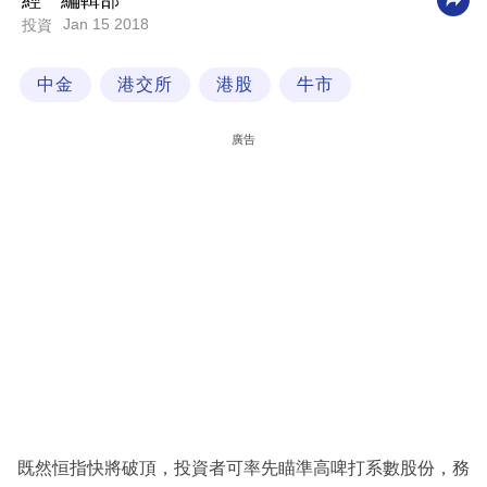
經一編輯部
Jan 15 2018
投資
科
技
中金
港交所
港股
牛市
職
場
廣告
生
活
時
事
專
欄
訂
閱
專
既然恒指快將破頂，投資者可率先瞄準高啤打系數股份，務
區