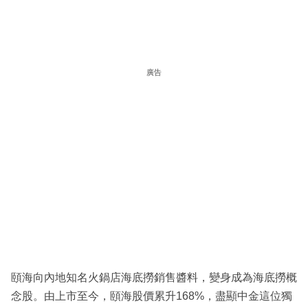
廣告
頤海向內地知名火鍋店海底撈銷售醬料，變身成為海底撈概
念股。由上市至今，頤海股價累升168%，盡顯中金這位獨