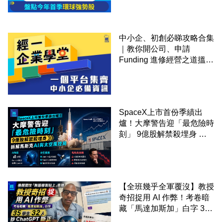
中小企、初創必睇攻略合集
｜教你開公司、申請
Funding 進修經營之道搵大
錢！
SpaceX上市首份季績出
爐！大摩警告迎「最危險時
刻」 9億股解禁殺埋身 拆
解馬斯克AI與太空風控局
【全班幾乎全軍覆沒】教授
奇招捉用 AI 作弊！考卷暗
藏「馬達加斯加」白字 35
學生 32 人抄 ChatGPT 斷