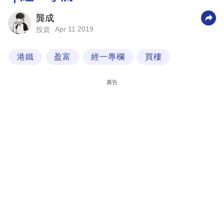
科
龔成
技
Apr 11 2019
投資
職
港鐵
盈富
經一專欄
買樓
場
生
廣告
活
時
事
專
欄
訂
閱
專
區