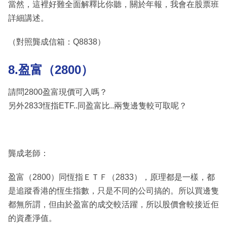
當然，這裡好難全面解釋比你聽，關於年報，我會在股票班
詳細講述。
（對照龔成信箱：Q8838）
8.盈富（2800）
請問2800盈富現價可入嗎？
另外2833恆指ETF..同盈富比..兩隻邊隻較可取呢？
龔成老師：
盈富（2800）同恆指ＥＴＦ（2833），原理都是一樣，都
是追蹤香港的恆生指數，只是不同的公司搞的。所以買邊隻
都無所謂，但由於盈富的成交較活躍，所以股價會較接近佢
的資產淨值。