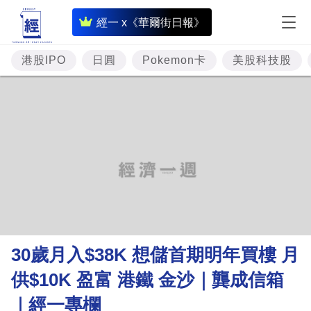
即
經一 x《華爾街日報》
時
財
港股IPO
日圓
Pokemon卡
美股科技股
經
專
題
投
資
樓
市
理
30歲月入$38K 想儲首期明年買樓 月
財
供$10K 盈富 港鐵 金沙｜龔成信箱
商
｜經一專欄
業