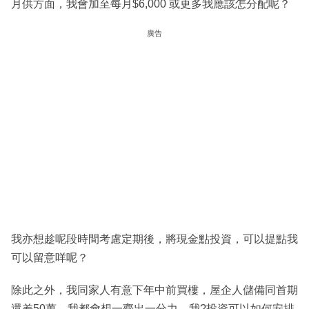
月供方面，我會加至每月$6,000 或更多我應該怎分配呢？
廣告
我亦想趁呢段時間考慮定期後，將現金點投資，可以提點我
可以留意咩呢？
除此之外，我同家人有意下年中前買樓，屋企人儲備同首期
還差50萬，我都會想一齊出一分力，我?投資可以如何安排