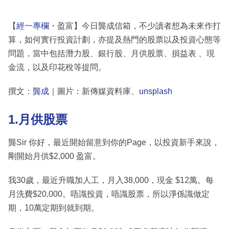
【
經一專欄
・盈富】今日龔成信箱，不少讀者想為未來作打
算，如何實行投資計劃，亦提及熱門的股票以及投資心態等
問題，當中包括潛力股、銀行股、月供股票、損益表 、現
金流，以及印花稅等提問。
撰文：
龔成
｜圖片：新傳媒資料庫、
unsplash
1.月供股票
龔Sir 你好，最近開始留意到你的Page，以投資新手來說，
剛開始月供$2,000 盈富。
我30歲，最近升職加人工，月入38,000，現金 $12萬。每
月洗費$20,000。唔識投資，唔識股票，所以淨係識做定
期，10萬定期到就到期。