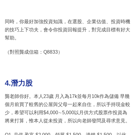
同時，你最好加強投資知識，在選股、企業估值、投資時機
的技巧上下功夫，會令你投資回報提升，對完成目標有好大
幫助。
（對照龔成信箱：Q8833）
4.潛力股
龔老師你好。本人23歲 月入為17k並每月10k作為儲備 早幾
個月前買了較舊的公屋與父母一起來自住，所以手持現金較
少，希望可以利用$4,000∼5,000以月供方式股票作投資為
將來打算，惟本人從未投資，所以向老師發問及尋求意見。
Q1. 月供 盈富-$2,000、領展-$1,500、港鐵-$1,500。以此