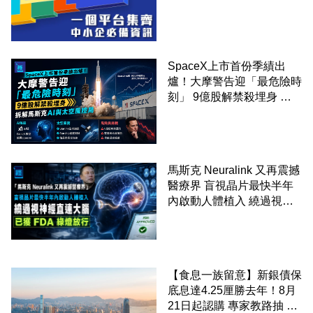
錢！
SpaceX上市首份季績出
爐！大摩警告迎「最危險時
刻」 9億股解禁殺埋身 拆
解馬斯克AI與太空風控局
馬斯克 Neuralink 又再震撼
醫療界 盲視晶片最快半年
內啟動人體植入 繞過視神
經直連大腦 已獲 FDA 綠燈
放行
【食息一族留意】新銀債保
底息達4.25厘勝去年！8月
21日起認購 專家教路抽 20