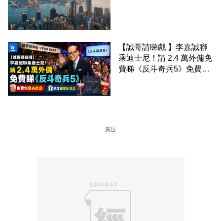
至 30 手 鎖定三年高息
【誠哥請睇戲 】李嘉誠聯
乘迪士尼！請 2.4 萬外傭免
費睇《反斗奇兵5》免費包
爆谷飲品 送埋獨家紀念品
廣告