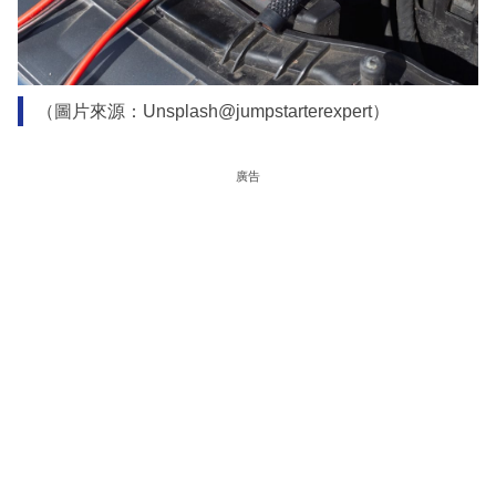
（圖片來源：Unsplash@jumpstarterexpert）
廣告