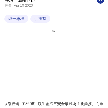
經濟一週編輯部
Apr 19 2023
投資
科
技
經一專欄
洪龍荃
職
場
廣告
生
活
時
事
專
欄
訂
閱
專
福耀玻璃（03606）以生產汽車安全玻璃為主要業務。而寧
區