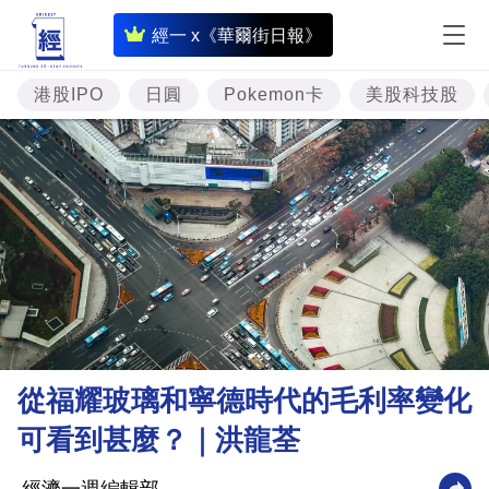
即
經一 x《華爾街日報》
時
財
港股IPO
日圓
Pokemon卡
美股科技股
經
專
題
投
資
樓
市
理
從福耀玻璃和寧德時代的毛利率變化
財
可看到甚麼？｜洪龍荃
商
業