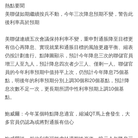
熱點要聞
美聯儲如期繼續按兵不動，今年三次降息預期不變，警告此
後利率高於預期
美聯儲連續五次會議保持利率不變，重申對通脹降至目標更
有信心再降息、實現就業和通脹目標的風險更趨平衡、縮表
仍按計劃進行。點陣圖顯示，預計今年降息三次的聯儲官員
增三人至九人，預計降息四次者少三人、僅剩一人。聯儲官
員的今年利率預期中值持平上次，仍預計今年降息75個基
點，明後年的利率預期分別上調30個和20個基點，預計降
息次數不足一次，更長期所謂中性利率預期上調10個基
點。
鮑威爾：今年某個時點降息適宜，縮減QT馬上會發生，大
多官員仍認為或將對通脹有信心