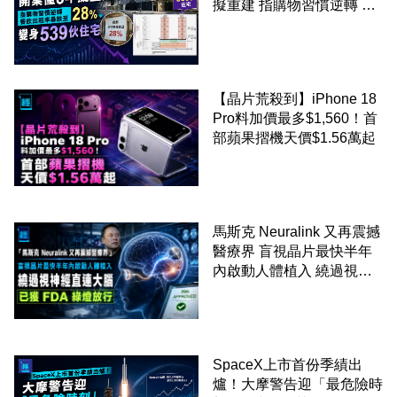
擬重建 指購物習慣逆轉 餐
飲出租率暴跌至 28% 變身
539伙住宅
【晶片荒殺到】iPhone 18
Pro料加價最多$1,560！首
部蘋果摺機天價$1.56萬起
馬斯克 Neuralink 又再震撼
醫療界 盲視晶片最快半年
內啟動人體植入 繞過視神
經直連大腦 已獲 FDA 綠燈
放行
SpaceX上市首份季績出
爐！大摩警告迎「最危險時