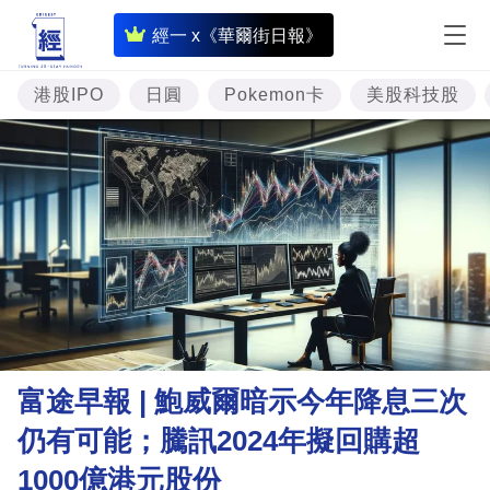
即
經一 x《華爾街日報》
時
財
港股IPO
日圓
Pokemon卡
美股科技股
經
專
題
投
資
樓
市
理
富途早報 | 鮑威爾暗示今年降息三次
財
仍有可能；騰訊2024年擬回購超
商
1000億港元股份
業