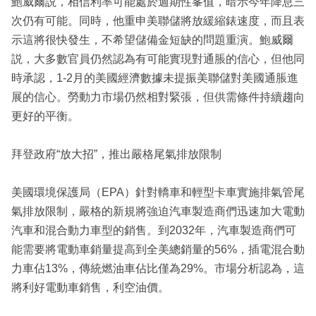
鮑威爾説，相信利率可能處於週期性峯值，暗示今年降息三
次仍有可能。同時，他重申美聯儲將放緩縮錶速度，而且表
示這將很快發生，不希望儲備金短缺的問題重演。鮑威爾
説，大多數官員仍然認為有可能實現對通脹的信心，但他同
時承認，1-2月的美國經濟數據未提振美聯儲對美國通脹進
展的信心。勞動力市場仍然相對緊張，但供需條件持續趨向
更好的平衡。
拜登政府“放大招”，推出嚴格尾氣排放限制
美國環境保護局（EPA）針對轎車和輕型卡車實施排氣管尾
氣排放限制，嚴格的新規將強迫汽車製造商們迅速加大電動
汽車和混合動力車型的銷售。到2032年，汽車製造商們可
能需要將電動車銷量提高到全美總銷量的56%，插電混合動
力車佔13%，傳統燃油車佔比僅為29%。市場分析認為，這
將利好電動車銷售，利空油價。