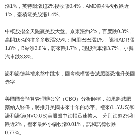
漲1%，英特爾漲超2%後收漲0.4%，AMD跌4%後收跌近
1%，臺積電美股漲1.4%。
中概股指全天跑贏美股大盤。京東漲約2%，百度跌0.3%，
高開16%的拼多多收漲3.5%；阿里巴巴漲1%，騰訊ADR漲
1.8%，B站漲3.8%，蔚來跌1.7%，理想汽車漲3.7%，小鵬
汽車跌3.8%。
諾和諾德與禮來盤中跳水，國會機構警告減肥藥恐推升美國
赤字
美國國會預算管理辦公室（CBO）分析師稱，如果將減肥
藥納入醫保，將推升美國未來十年的赤字。禮來(LLY.US)和
諾和諾德(NVO.US)美股盤中跌幅迅速擴大，分別跌超2%和
跌近2%，禮來最終小幅收漲0.01%，諾和諾德收跌
0.77%。