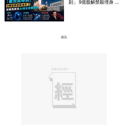
刻」 9億股解禁殺埋身 拆
解馬斯克AI與太空風控局
廣告