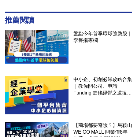
推薦閱讀
盤點今年首季環球強勢股｜
李聲揚專欄
中小企、初創必睇攻略合集
｜教你開公司、申請
Funding 進修經營之道搵大
錢！
【商場都要避險？】馬鞍山
WE GO MALL 開業僅8年