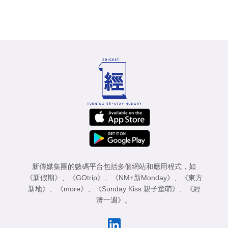
新傳媒集團的數碼平台包括多個網站和應用程式，如
《新假期》
、
《GOtrip》
、
《NM+新Monday》
、
《東方
新地》
、
《more》
、
《Sunday Kiss 親子童萌》
、
《經
濟一週》
。