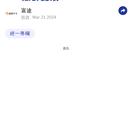
科
富途
技
Mar 21 2024
投資
職
經一專欄
場
生
廣告
活
時
事
專
欄
訂
閱
專
區