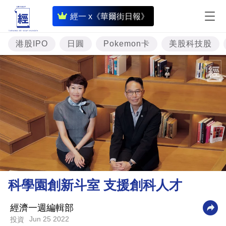
即
經一 x《華爾街日報》
時
財
港股IPO
日圓
Pokemon卡
美股科技股
經
專
題
投
資
樓
市
理
科學園創新斗室 支援創科人才
財
商
經濟一週編輯部
Jun 25 2022
投資
業