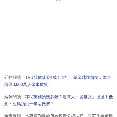
延伸閱讀：
TVB股價蒸發4成！大行、基金越跌越撐：為大
灣區8,600萬人帶來歡笑！
延伸閱讀：
移民英國預幾多錢？過來人「警世文」憶搵工低
潮：起碼頂到一年唔做嘢！
免責聲明：本專頁刊載的所有投資分析技巧，只可作參考用