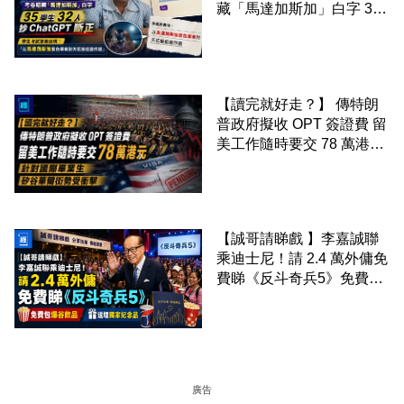
藏「馬達加斯加」白字 35
學生 32 人抄 ChatGPT 斷
正
【讀完就好走？】 傳特朗
普政府擬收 OPT 簽證費 留
美工作隨時要交 78 萬港元
針對國際畢業生 矽谷華爾
街勢受衝擊
【誠哥請睇戲 】李嘉誠聯
乘迪士尼！請 2.4 萬外傭免
費睇《反斗奇兵5》免費包
爆谷飲品 送埋獨家紀念品
廣告