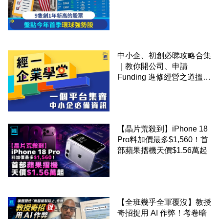
中小企、初創必睇攻略合集
｜教你開公司、申請
Funding 進修經營之道搵大
錢！
【晶片荒殺到】iPhone 18
Pro料加價最多$1,560！首
部蘋果摺機天價$1.56萬起
【全班幾乎全軍覆沒】教授
奇招捉用 AI 作弊！考卷暗