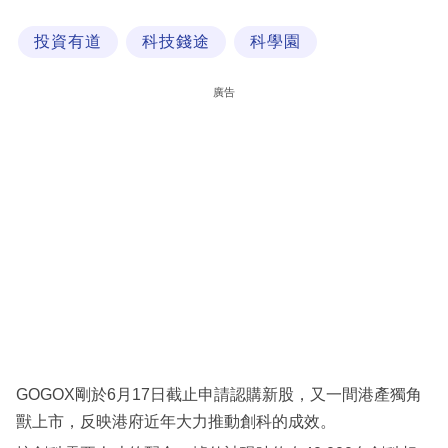
科
投資有道
科技錢途
科學園
技
職
廣告
場
生
活
時
事
專
欄
訂
閱
GOGOX剛於6月17日截止申請認購新股，又一間港產獨角
專
獸上市，反映港府近年大力推動創科的成效。
區