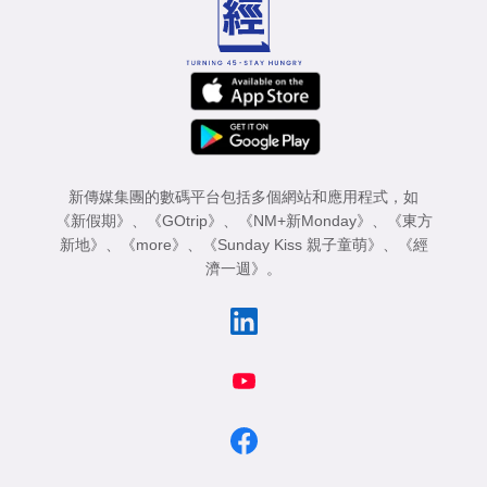
新傳媒集團的數碼平台包括多個網站和應用程式，如
《新假期》
、
《GOtrip》
、
《NM+新Monday》
、
《東方
新地》
、
《more》
、
《Sunday Kiss 親子童萌》
、
《經
濟一週》
。