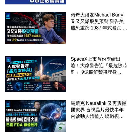
傳奇大淡友Michael Burry
又又又爆股災預警 警告美
股恐重演 1987 年式暴跌 企
硬沽空 Nvidia 及 Tesla 等
科企巨頭
SpaceX上市首份季績出
爐！大摩警告迎「最危險時
刻」 9億股解禁殺埋身 拆
解馬斯克AI與太空風控局
馬斯克 Neuralink 又再震撼
醫療界 盲視晶片最快半年
內啟動人體植入 繞過視神
經直連大腦 已獲 FDA 綠燈
放行