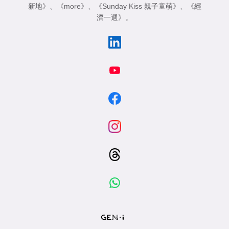
新地》
、
《more》
、
《Sunday Kiss 親子童萌》
、
《經
濟一週》
。