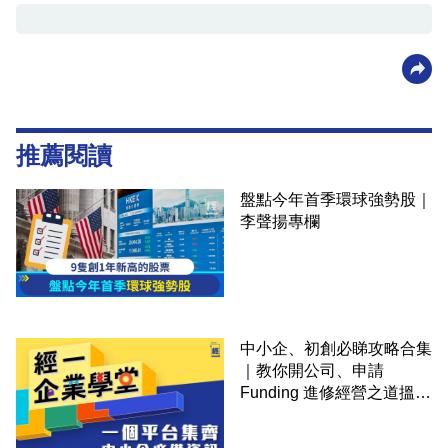
推薦閱讀
盤點今年首季環球強勢股｜
李聲揚專欄
中小企、初創必睇攻略合集
｜教你開公司、申請
Funding 進修經營之道搵大
錢！