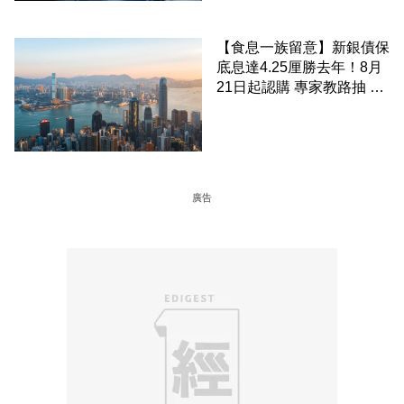
【食息一族留意】新銀債保
底息達4.25厘勝去年！8月
21日起認購 專家教路抽 20
至 30 手 鎖定三年高息
廣告