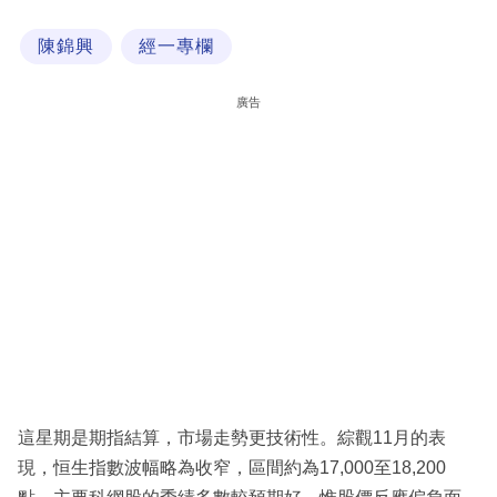
科
陳錦興
經一專欄
技
職
廣告
場
生
活
時
事
專
欄
訂
閱
這星期是期指結算，市場走勢更技術性。綜觀11月的表
專
現，恒生指數波幅略為收窄，區間約為17,000至18,200
區