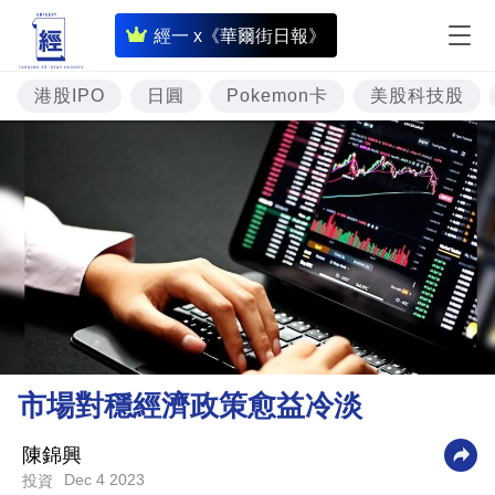
即
經一 x《華爾街日報》
時
財
港股IPO
日圓
Pokemon卡
美股科技股
經
專
題
投
資
樓
市
理
市場對穩經濟政策愈益冷淡
財
商
陳錦興
Dec 4 2023
投資
業