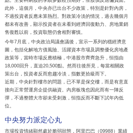
點。主要科網股的季績多數較預期好，惟股價反應偏負面。
此外，這個月，中央亦已出台不少政策，特別是針對內房，
不過投資者反應未算熱烈。對政策冷淡的情況，過去幾個月
都未有改善，顯示投資者在未看到經濟回復動力、房地業銷
售復甦以前，投資取態仍會相對審慎。
今年7月底，中央政治局議會議後，宣示一系列的穩經濟意
圖，包括化解地方債風險、活躍資本市場及調整優化房地產
政策等，當時市場反應積極，中港股市齊齊急升，恒指由
18,000回升，直迫20,500點。然而往後所見，每當相關政
策出台，投資者反而愈趨冷淡，指數更拾級而下。
近期，中央針對樓市的問題，已不單是保交樓，而是有意直
接向正常營運房企提供融資。內房板塊也因此而有一陣反
彈，不過整體大市卻未受刺激，恒指反而不斷下試年內低
位。
中央努力派定心丸
市場投資情緒顯然處於脆弱狀態，阿里巴巴（09988）業績