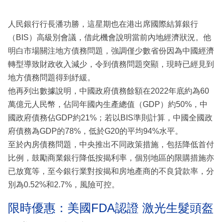
人民銀行行長潘功勝，這星期也在港出席國際結算銀行
（BIS）高級別會議，借此機會說明當前內地經濟狀況。他
明白市場關注地方債務問題，強調僅少數省份因為中國經濟
轉型導致財政收入減少，令到債務問題突顯，現時已經見到
地方債務問題得到紓緩。
他再列出數據說明，中國政府債務餘額在2022年底約為60
萬億元人民幣，佔同年國內生產總值（GDP）約50%，中
國政府債務佔GDP約21%；若以BIS準則計算，中國全國政
府債務為GDP的78%，低於G20的平均94%水平。
至於內房債務問題，中央推出不同政策措施，包括降低首付
比例，鼓勵商業銀行降低按揭利率，個別地區的限購措施亦
已放寬等，至今銀行業對按揭和房地產商的不良貸款率，分
別為0.52%和2.7%，風險可控。
限時優惠：美國FDA認證 激光生髮頭盔