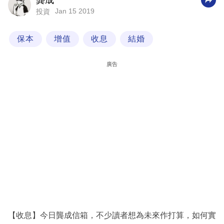
龔成
Jan 15 2019
投資
科
技
保本
增值
收息
結婚
職
場
廣告
生
活
時
事
專
欄
訂
閱
專
【收息】今日龔成信箱，不少讀者想為未來作打算，如何實
區