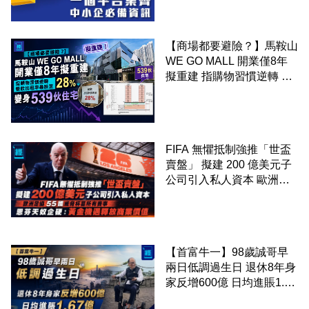
【商場都要避險？】馬鞍山
WE GO MALL 開業僅8年
擬重建 指購物習慣逆轉 餐
飲出租率暴跌至 28% 變身
539伙住宅
FIFA 無懼抵制強推「世盃
賣盤」 擬建 200 億美元子
公司引入私人資本 歐洲足
協 55 國威脅杯葛所有賽事
恩芬天奴企硬：黃金機遇釋
放商業價值
【首富牛一】98歲誠哥早
兩日低調過生日 退休8年身
家反增600億 日均進賬1.67
億