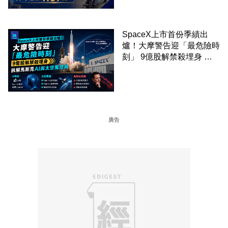
SpaceX上市首份季績出
爐！大摩警告迎「最危險時
刻」 9億股解禁殺埋身 拆
解馬斯克AI與太空風控局
廣告