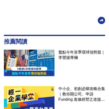
推薦閱讀
盤點今年首季環球強勢股｜
李聲揚專欄
中小企、初創必睇攻略合集
｜教你開公司、申請
Funding 進修經營之道搵大
錢！