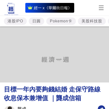
即
經一 x《華爾街日報》
時
財
港股IPO
日圓
Pokemon卡
美股科技股
經
專
題
投
資
樓
市
理
目標一年內要夠錢結婚 走保守路線
財
收息保本兼增值 ｜龔成信箱
商
業