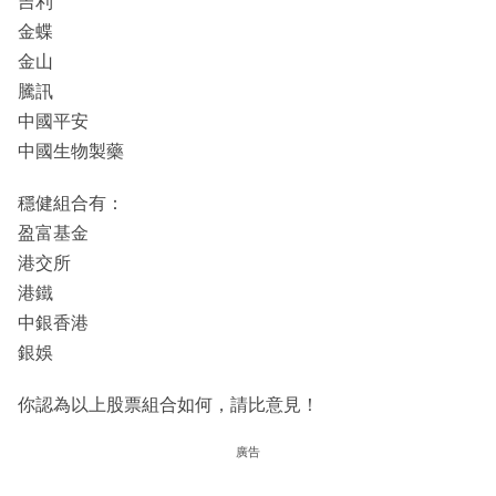
吉利
金蝶
金山
騰訊
中國平安
中國生物製藥
穩健組合有：
盈富基金
港交所
港鐵
中銀香港
銀娛
你認為以上股票組合如何，請比意見！
廣告