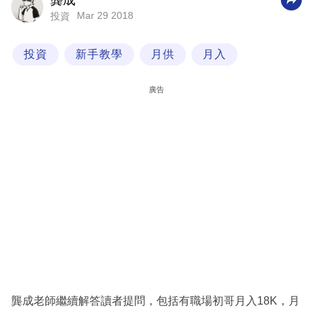
龔成
Mar 29 2018
投資
科
技
投資
新手教學
月供
月入
職
場
廣告
生
活
時
事
專
欄
訂
閱
專
龔成老師繼續解答讀者提問，包括有職場初哥月入18K，月
區