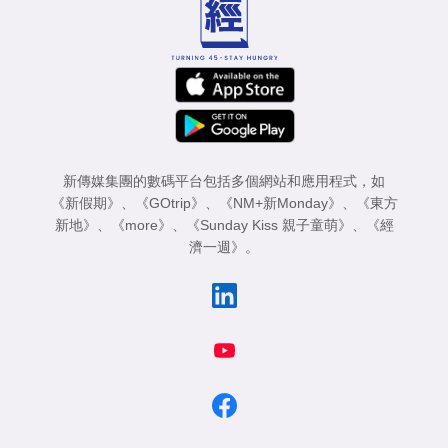
新傳媒集團的數碼平台包括多個網站和應用程式，如
《新假期》
、
《GOtrip》
、
《NM+新Monday》
、
《東方
新地》
、
《more》
、
《Sunday Kiss 親子童萌》
、
《經
濟一週》
。