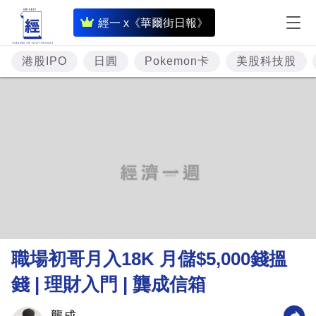
即
經一 x《華爾街日報》
時
財
港股IPO
日圓
Pokemon卡
美股科技股
經
專
題
投
資
樓
市
理
職場初哥月入18K 月儲$5,000錢搵
財
錢 | 理財入門 | 龔成信箱
商
業