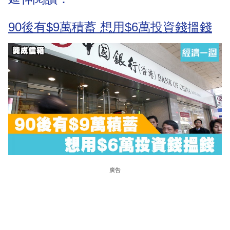
90後有$9萬積蓄 想用$6萬投資錢搵錢
廣告