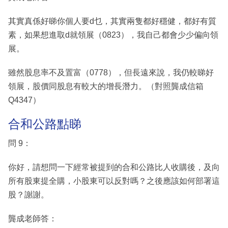
其實真係好睇你個人要d乜，其實兩隻都好穩健，都好有質
素，如果想進取d就領展（0823），我自己都會少少偏向領
展。
雖然股息率不及置富（0778），但長遠來說，我仍較睇好
領展，股價同股息有較大的增長潛力。（對照龔成信箱
Q4347）
合和公路點睇
問 9：
你好，請想問一下經常被提到的合和公路比人收購後，及向
所有股東提全購，小股東可以反對嗎？之後應該如何部署這
股？謝謝。
龔成老師答：