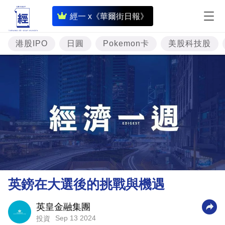
即
經一 x《華爾街日報》
時
財
港股IPO
日圓
Pokemon卡
美股科技股
經
專
題
投
資
樓
市
理
英鎊在大選後的挑戰與機遇
財
商
英皇金融集團
Sep 13 2024
投資
業