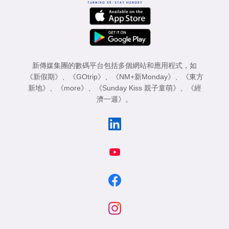
新傳媒集團的數碼平台包括多個網站和應用程式，如
《新假期》
、
《GOtrip》
、
《NM+新Monday》
、
《東方
新地》
、
《more》
、
《Sunday Kiss 親子童萌》
、
《經
濟一週》
。