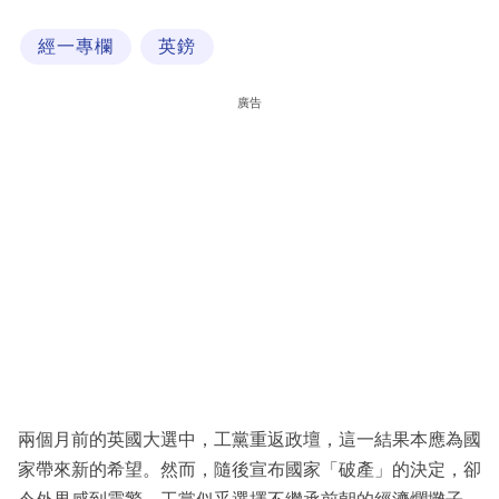
科
經一專欄
英鎊
技
職
廣告
場
生
活
時
事
專
欄
訂
閱
兩個月前的英國大選中，工黨重返政壇，這一結果本應為國
專
家帶來新的希望。然而，隨後宣布國家「破產」的決定，卻
區