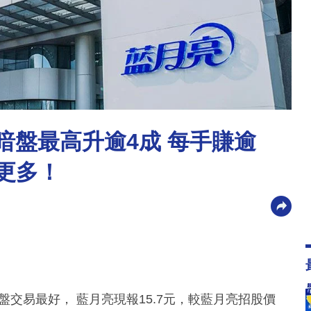
略 暗盤最高升逾4成 每手賺逾
升更多！
暗盤交易最好， 藍月亮現報15.7元，較藍月亮招股價