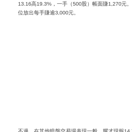
13.16高19.3%，一手（500股）帳面賺1,27
位放出每手賺逾3,000元。
不過，在其他暗盤交易場表現一般，耀才現報14.76