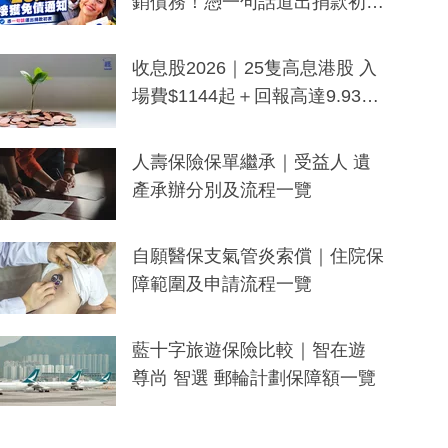
銷債務！憑一句話道出捐款初
衷：加州26萬人接獲免債通知、
一度被誤當詐騙手段
收息股2026｜25隻高息港股 入
場費$1144起＋回報高達9.93
厘！持續更新
人壽保險保單繼承｜受益人 遺
產承辦分別及流程一覽
自願醫保支氣管炎索償｜住院保
障範圍及申請流程一覽
藍十字旅遊保險比較｜智在遊
尊尚 智選 郵輪計劃保障額一覽