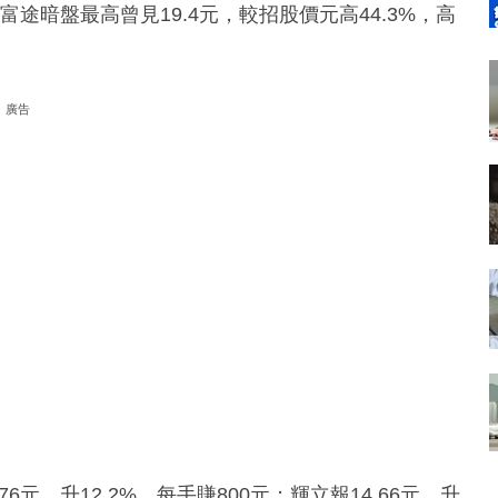
0元。富途暗盤最高曾見19.4元，較招股價元高44.3%，高
廣告
元，升12.2%，每手賺800元；輝立報14.66元，升