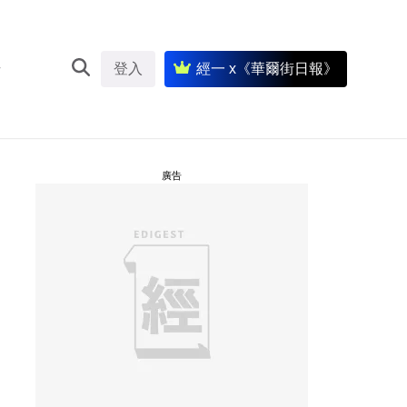
登入
經一 x《華爾街日報》
廣告