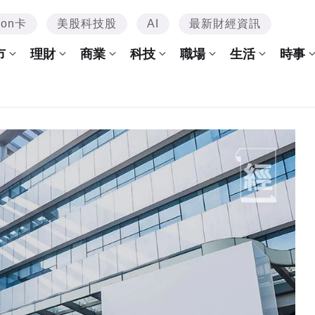
mon卡
美股科技股
AI
最新財經資訊
市
理財
商業
科技
職場
生活
時事