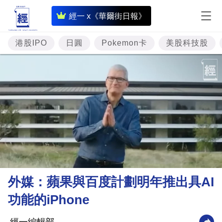
即
經一 x《華爾街日報》
時
財
港股IPO
日圓
Pokemon卡
美股科技股
經
專
題
投
資
樓
市
理
外媒：蘋果與百度計劃明年推出具AI
財
功能的iPhone
商
業