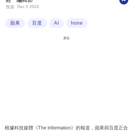
經一編輯部
Dec 5 2024
投資
科
技
蘋果
百度
AI
hone
職
場
廣告
生
活
時
事
專
欄
訂
閱
專
根據科技媒體《The Information》的報道，蘋果與百度正合
區