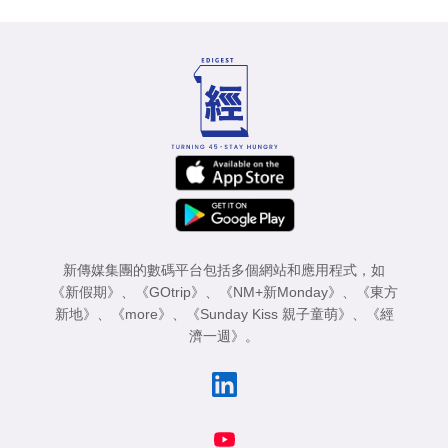
新傳媒集團的數碼平台包括多個網站和應用程式，如
《新假期》
、
《GOtrip》
、
《NM+新Monday》
、
《東方
新地》
、
《more》
、
《Sunday Kiss 親子童萌》
、
《經
濟一週》
。