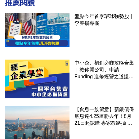
推薦閱讀
盤點今年首季環球強勢股｜
李聲揚專欄
中小企、初創必睇攻略合集
｜教你開公司、申請
Funding 進修經營之道搵大
錢！
【食息一族留意】新銀債保
底息達4.25厘勝去年！8月
21日起認購 專家教路抽 20
至 30 手 鎖定三年高息