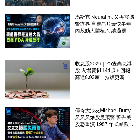
馬斯克 Neuralink 又再震撼
醫療界 盲視晶片最快半年
內啟動人體植入 繞過視神
經直連大腦 已獲 FDA 綠燈
放行
收息股2026｜25隻高息港
股 入場費$1144起＋回報
高達9.93厘！持續更新
傳奇大淡友Michael Burry
又又又爆股災預警 警告美
股恐重演 1987 年式暴跌 企
硬沽空 Nvidia 及 Tesla 等
科企巨頭