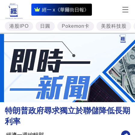
即
經一 x《華爾街日報》
時
財
港股IPO
日圓
Pokemon卡
美股科技股
經
專
題
投
資
樓
市
理
特朗普政府尋求獨立於聯儲降低長期
財
利率
商
業