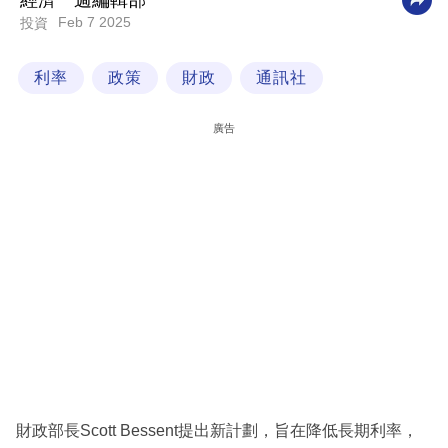
經濟一週編輯部
Feb 7 2025
投資
科
技
利率
政策
財政
通訊社
職
場
廣告
生
活
時
事
專
欄
訂
閱
專
財政部長Scott Bessent提出新計劃，旨在降低長期利率，
區