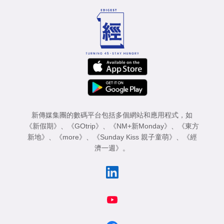
新傳媒集團的數碼平台包括多個網站和應用程式，如
《新假期》
、
《GOtrip》
、
《NM+新Monday》
、
《東方
新地》
、
《more》
、
《Sunday Kiss 親子童萌》
、
《經
濟一週》
。