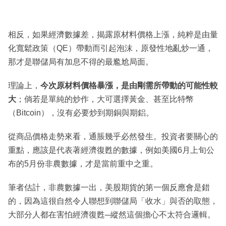
相反，如果經濟數據差，揭露原材料價格上漲，純粹是由量
化寬鬆政策（QE）帶動而引起泡沫，原發性地亂炒一通，
那才是聯儲局有加息不得的最尷尬局面。
理論上，
今次原材料價格暴漲，是由剛需所帶動的可能性較
大
；倘若是單純的炒作，大可選擇黃金、甚至比特幣
（Bitcoin），沒有必要炒到期銅與期鋁。
從商品價格走勢來看，通脹幾乎必然發生。投資者要關心的
重點，應該是代表著經濟復甦的數據，例如美國6月上旬公
布的5月份非農數據，才是當前重中之重。
筆者估計，非農數據一出，美股期貨的第一個反應會是錯
的，因為這很自然令人聯想到聯儲局「收水」與否的取態，
大部分人都在害怕經濟復甦─縱然這個擔心不太符合邏輯。