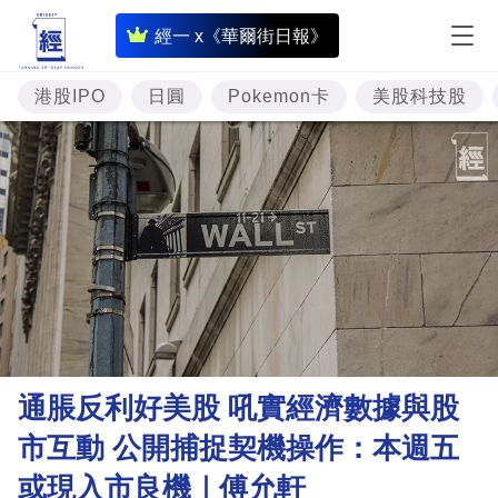
即
經一 x《華爾街日報》
時
財
港股IPO
日圓
Pokemon卡
美股科技股
經
專
題
投
資
樓
市
理
通脹反利好美股 吼實經濟數據與股
財
市互動 公開捕捉契機操作：本週五
商
或現入市良機｜傅允軒
業