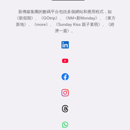
新傳媒集團的數碼平台包括多個網站和應用程式，如
《新假期》
、
《GOtrip》
、
《NM+新Monday》
、
《東方
新地》
、
《more》
、
《Sunday Kiss 親子童萌》
、
《經
濟一週》
。