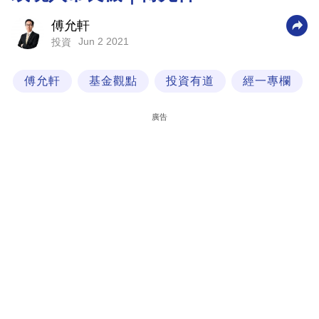
科
傅允軒
技
Jun 2 2021
投資
職
傅允軒
基金觀點
投資有道
經一專欄
場
生
廣告
活
時
事
專
欄
訂
閱
專
區