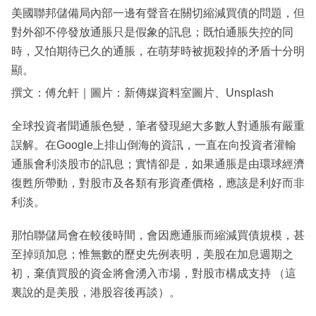
美國聯邦儲備局內部一邊有聲音在關切縮減買債的問題，但
對外卻不停發放通脹只是假象的訊息；既怕通脹失控的同
時，又怕期待已久的通脹，在萌芽時被扼殺掉的矛盾十分明
顯。
撰文：傅允軒｜圖片：新傳媒資料室圖片、Unsplash
全球投資者聞通脹色變，筆者發現絕大多數人對通脹有嚴重
誤解。在Google上排山倒海的資訊，一直在向投資者灌輸
通脹會利淡股市的訊息；實情卻是，如果通脹是由環球經濟
復甦所帶動，對股市及各類有形資產價格，應該是利好而非
利淡。
那怕聯儲局會在較後時間，會因應通脹而縮減買債規模，甚
至掉頭加息；惟無數的歷史先例表明，美股在加息週期之
初，棄債買股的資金將會湧入市場，對股市構成支持 （這
裏說的是美股，港股容後再談）。