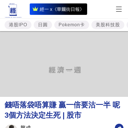
即
經一 x《華爾街日報》
時
財
港股IPO
日圓
Pokemon卡
美股科技股
經
專
題
投
資
樓
市
理
錢唔落袋唔算賺 贏一倍要沽一半 呢
財
3個方法決定生死 | 股市
商
業