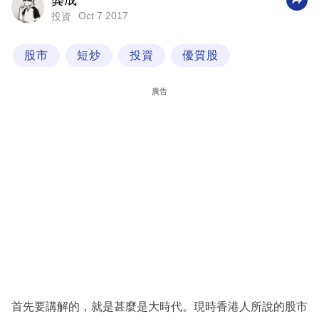
龔成
Oct 7 2017
投資
科
技
股市
短炒
投資
優質股
職
場
廣告
生
活
時
事
專
欄
訂
閱
專
首先要講解的，就是甚麼是大時代。現時香港人所說的股市
區