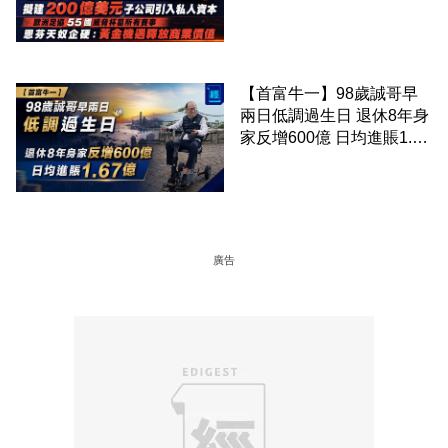
協 55 國威脅杯葛所有賽事
恩芬天奴企硬：黃金機遇釋
放商業價值
【首富牛一】98歲誠哥早
兩日低調過生日 退休8年身
家反增600億 日均進賬1.67
億
廣告