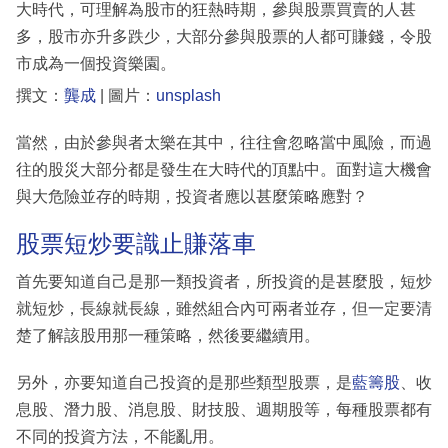
大時代，可理解為股市的狂熱時期，參與股票買賣的人甚
多，股市亦升多跌少，大部分參與股票的人都可賺錢，令股
市成為一個投資樂園。
撰文：
龔成
| 圖片：
unsplash
當然，由於參與者太樂在其中，往往會忽略當中風險，而過
往的股災大部分都是發生在大時代的頂點中。面對這大機會
與大危險並存的時期，投資者應以甚麼策略應對？
股票短炒要識止賺落車
首先要知道自己是那一類投資者，所投資的是甚麼股，短炒
就短炒，長線就長線，雖然組合內可兩者並存，但一定要清
楚了解該股用那一種策略，然後要繼續用。
另外，亦要知道自己投資的是那些類型股票，是
藍籌股
、收
息股、潛力股、消息股、財技股、週期股等，每種股票都有
不同的投資方法，不能亂用。