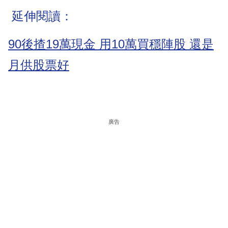
延伸閱讀：
90後揸19萬現金 用10萬買穩陣股 還是
月供股票好
廣告