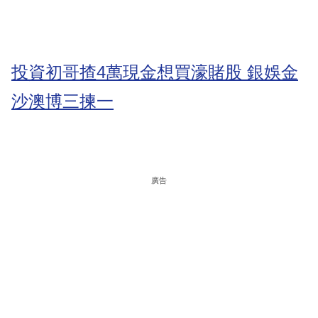
投資初哥揸4萬現金想買濠賭股 銀娛金
沙澳博三揀一
廣告