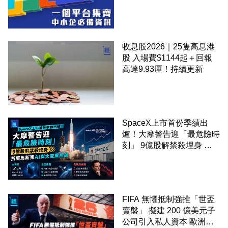
錢！
收息股2026｜25隻高息港
股 入場費$1144起＋回報
高達9.93厘！持續更新
SpaceX上市首份季績出
爐！大摩警告迎「最危險時
刻」 9億股解禁殺埋身 拆
解馬斯克AI與太空風控局
FIFA 無懼抵制強推「世盃
賣盤」 擬建 200 億美元子
公司引入私人資本 歐洲足