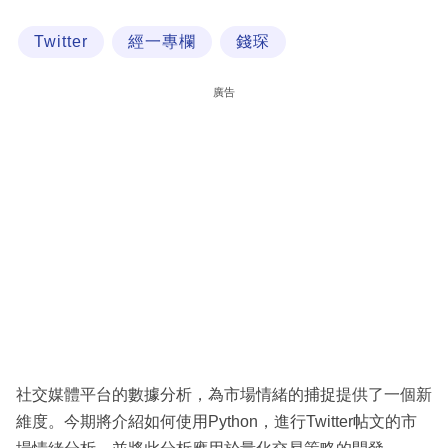
科
Twitter
經一專欄
錢琛
技
職
廣告
場
生
活
時
事
專
欄
訂
閱
社交媒體平台的數據分析，為市場情緒的捕捉提供了一個新
專
維度。今期將介紹如何使用Python，進行Twitter帖文的市
區