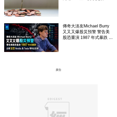
傳奇大淡友Michael Burry
又又又爆股災預警 警告美
股恐重演 1987 年式暴跌 企
硬沽空 Nvidia 及 Tesla 等
科企巨頭
廣告