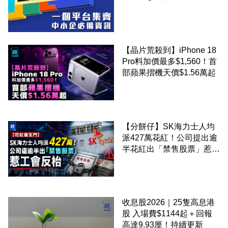
錢！
【晶片荒殺到】iPhone 18
Pro料加價最多$1,560！首
部蘋果摺機天價$1.56萬起
【分餅仔】SK海力士人均
派427萬花紅！公司提出逾
半花紅出「禁售股票」惹工
會反枱
收息股2026｜25隻高息港
股 入場費$1144起＋回報
高達9.93厘！持續更新