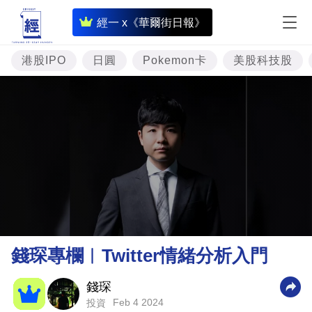
即
經一 x《華爾街日報》
時
財
港股IPO
日圓
Pokemon卡
美股科技股
經
專
題
投
資
樓
市
理
錢琛專欄︳Twitter情緒分析入門
財
商
錢琛
Feb 4 2024
投資
業