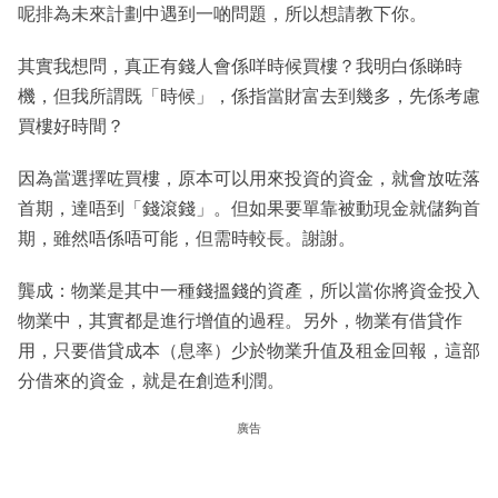
呢排為未來計劃中遇到一啲問題，所以想請教下你。
其實我想問，真正有錢人會係咩時候買樓？我明白係睇時
機，但我所謂既「時候」，係指當財富去到幾多，先係考慮
買樓好時間？
因為當選擇咗買樓，原本可以用來投資的資金，就會放咗落
首期，達唔到「錢滾錢」。但如果要單靠被動現金就儲夠首
期，雖然唔係唔可能，但需時較長。謝謝。
龔成：物業是其中一種錢搵錢的資產，所以當你將資金投入
物業中，其實都是進行增值的過程。另外，物業有借貸作
用，只要借貸成本（息率）少於物業升值及租金回報，這部
分借來的資金，就是在創造利潤。
廣告