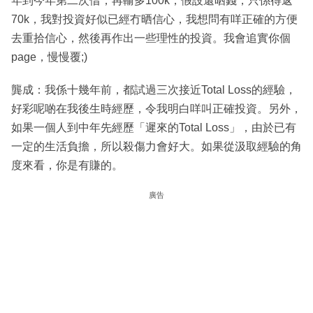
年到今年第二次借，再輸多100k，假設還晒錢，只係得返
70k，我對投資好似已經冇晒信心，我想問有咩正確的方便
去重拾信心，然後再作出一些理性的投資。我會追實你個
page，慢慢覆;)
龔成：我係十幾年前，都試過三次接近Total Loss的經驗，
好彩呢啲在我後生時經歷，令我明白咩叫正確投資。另外，
如果一個人到中年先經歷「遲來的Total Loss」，由於已有
一定的生活負擔，所以殺傷力會好大。如果從汲取經驗的角
度來看，你是有賺的。
廣告