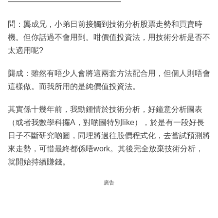
——————————————–
問：龔成兄，小弟日前接觸到技術分析股票走勢和買賣時
機。但你話過不會用到。咁價值投資法，用技術分析是否不
太適用呢?
龔成：雖然有唔少人會將這兩套方法配合用，但個人則唔會
這樣做。而我所用的是純價值投資法。
其實係十幾年前，我勁鍾情於技術分析，好鐘意分析圖表
（或者我數學科攞A，對啲圖特別like），於是有一段好長
日子不斷研究啲圖，同埋將過往股價程式化，去嘗試預測將
來走勢，可惜最終都係唔work。其後完全放棄技術分析，
就開始持續賺錢。
廣告