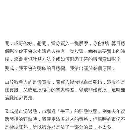
科
技
職
場
問：成哥你好，想問，當你買入一隻股票，你會點計算目標
生
價呢？你不會永永遠遠去持有一隻股票，總有需要賣出的時
活
候，您會用乜計算方法？或如何洞悉正確的時間賣出呢？
時
龔成：我不會有明確的目標價。我沽出基於幾個原因：
事
由於我買入的是優質股，若買入後發現自己犯錯，這股不是
專
優質股，又或這股核心的質素轉差，變成非優質股，這時無
欄
論賺蝕都要走。
訂
又或是市況過熱，市場處「牛三」的狂熱狀態，例如去年復
閱
活節後的狂熱時，我便用沽多於入的策略，但當時的市況不
專
是極度狂熱，所以我亦只是沽了一部分的貨，不太多。
區