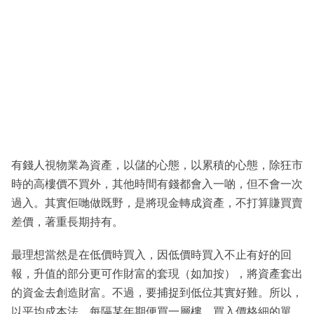
有錢人視物業為資產，以儲的心態，以累積的心態，除狂市
時的高樓價不買外，其他時間有錢都會入一啲，但不會一次
過入。其實佢哋做既野，是將現金轉成資產，不打算賺買賣
差價，著重長期持有。
最理想當然是在低價時買入，因低價時買入不止有好的回
報，升值的部分更可作財富的套現（如加按），將資產套出
的資金去創造財富。不過，要捕捉到低位其實好難。所以，
以平均成本法，每隔某年期便買一層樓，買入價格細的單