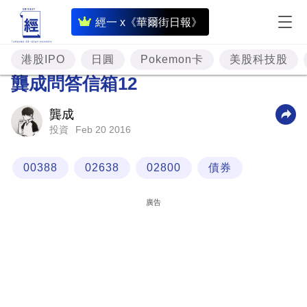
即
經一 x《華爾街日報》
時
財
港股IPO
日圓
Pokemon卡
美股科技股
經
龔成問答信箱12
專
龔成
題
Feb 20 2016
投資
投
資
00388
02638
02800
債券
樓
廣告
市
理
財
商
業