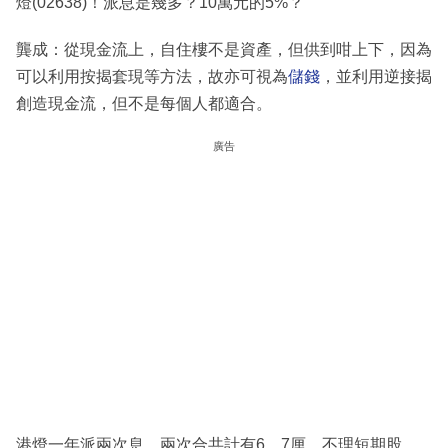
燈(02638)！派息是幾多？10萬元的5%？
龔成：從現金流上，自住樓不是資產，但供到咁上下，因為
可以利用按揭套現等方法，故亦可視為
儲錢
，並利用逆接揭
創造現金流，但不是每個人都適合。
廣告
港燈一年派兩次息，兩次合共計有6、7厘，不理短期股