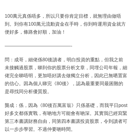
100萬元真係唔多，所以只要你肯定目標，就無理由做唔
到。到你有100萬元流動資金在手時，你到時運用資金就方
便好多，條路會好順，加油！
——————————————-
問：成哥，細佬係80後讀者，明白投資的重點，但我之前
未接觸過股票，睇到你的股票分析文章，同埋公司年報，細
佬完全睇唔明，更加唔好講去做獨立分析，因此已無哂置富
的信心。因為個人睇完《80後》，認為最重要同最困難的
是尋找同分析優質股。
龔成：係，因為《80後百萬富翁》只係基礎，而我平日post
好多文都係實戰，有啲地方可能會有啲深。其實我已經寫緊
第三本書講財務自由，同第四本書講投資股票，令到讀者可
以一步步學習。不過仲要啲時間。