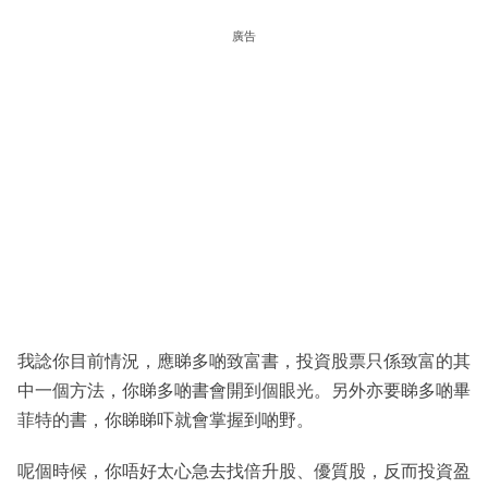
廣告
我諗你目前情況，應睇多啲致富書，投資股票只係致富的其
中一個方法，你睇多啲書會開到個眼光。另外亦要睇多啲畢
菲特的書，你睇睇吓就會掌握到啲野。
呢個時候，你唔好太心急去找倍升股、優質股，反而投資盈