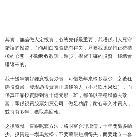
其實，無論做人定投資，心態先係最重要，我唔係叫人死守
錯誤的投資，而係明白投資總有得失，只要我哋保持正確積
極的心態，不斷吸收教訓，進步，學習正確的投資，錢總會
賺返來的。
我十幾年前好鍾意投資炒賣，可惜幾年來輸多贏少。之後狂
睇投資書，發現憑投資真正賺錢的人（不只吹水果班），而
係真正靠投資賺到過十億元那一班，都係以平穩增值去致
富，即係視買股票如買公司，做足功課，耐心等入才買入，
並持有多年，獲取高回報。
之後我就一直跟呢套方法，將財富合理增值，十年間贏多輸
少。投資是一場馬拉松，不要著眼短期得失，而要建立一套