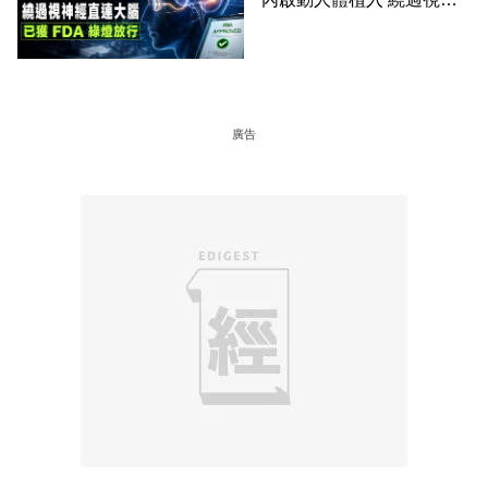
經直連大腦 已獲 FDA 綠燈
放行
廣告