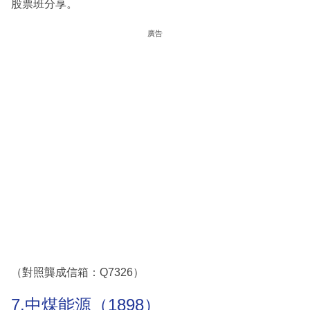
股票班分享。
廣告
（對照龔成信箱：Q7326）
7.中煤能源（1898）