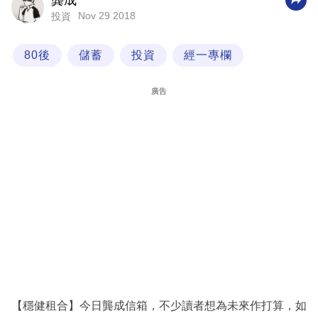
龔成
Nov 29 2018
投資
科
技
80後
儲蓄
投資
經一專欄
職
場
廣告
生
活
時
事
專
欄
訂
閱
專
【穩健租合】今日龔成信箱，不少讀者想為未來作打算，如
區