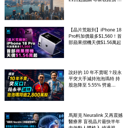
至 30 手 鎖定三年高息
【晶片荒殺到】iPhone 18
Pro料加價最多$1,560！首
部蘋果摺機天價$1.56萬起
說好的 10 年不賣呢？段永
平突大手減持泡泡瑪特 持
股急降至 5.55% 劈逾
2,800 萬股 4月才入局 上月
剛向網民派定心丸
馬斯克 Neuralink 又再震撼
醫療界 盲視晶片最快半年
內啟動人體植入 繞過視神