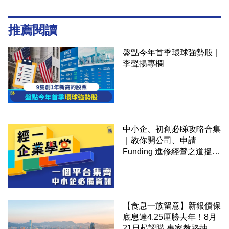
推薦閱讀
盤點今年首季環球強勢股｜
李聲揚專欄
中小企、初創必睇攻略合集
｜教你開公司、申請
Funding 進修經營之道搵大
錢！
【食息一族留意】新銀債保
底息達4.25厘勝去年！8月
21日起認購 專家教路抽 20