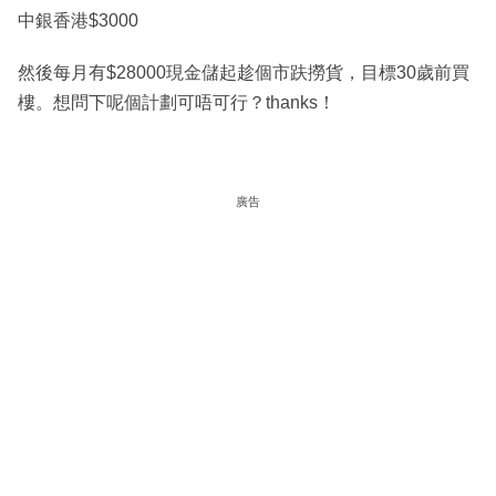
中銀香港$3000
然後每月有$28000現金儲起趁個市趺撈貨，目標30歲前買
樓。想問下呢個計劃可唔可行？thanks！
廣告