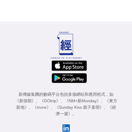
新傳媒集團的數碼平台包括多個網站和應用程式，如
《新假期》
、
《GOtrip》
、
《NM+新Monday》
、
《東方
新地》
、
《more》
、
《Sunday Kiss 親子童萌》
、
《經
濟一週》
。