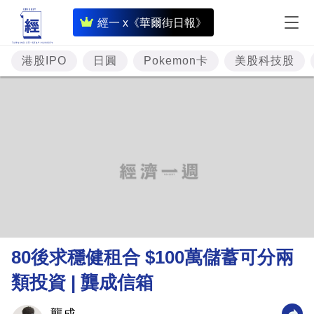
即
經一 x《華爾街日報》
時
財
港股IPO
日圓
Pokemon卡
美股科技股
經
專
題
投
資
樓
市
理
80後求穩健租合 $100萬儲蓄可分兩
財
類投資 | 龔成信箱
商
業