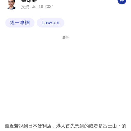
張雄略
Jul 19 2024
投資
科
技
經一專欄
Lawson
職
場
廣告
生
活
時
事
專
欄
訂
閱
專
最近若說到日本便利店，港人首先想到的或者是富士山下的
區