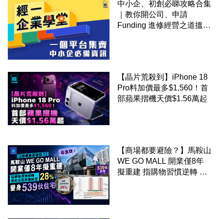
中小企、初創必睇攻略合集
｜教你開公司、申請
Funding 進修經營之道搵大
錢！
【晶片荒殺到】iPhone 18
Pro料加價最多$1,560！首
部蘋果摺機天價$1.56萬起
【商場都要避險？】馬鞍山
WE GO MALL 開業僅8年
擬重建 指購物習慣逆轉 餐
飲出租率暴跌至 28% 變身
539伙住宅