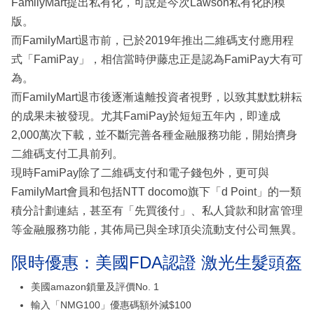
FamilyMart提出私有化，可說是今次Lawson私有化的模
版。
而FamilyMart退市前，已於2019年推出二維碼支付應用程
式「FamiPay」，相信當時伊藤忠正是認為FamiPay大有可
為。
而FamilyMart退市後逐漸遠離投資者視野，以致其默黕耕耘
的成果未被發現。尤其FamiPay於短短五年內，即達成
2,000萬次下載，並不斷完善各種金融服務功能，開始擠身
二維碼支付工具前列。
現時FamiPay除了二維碼支付和電子錢包外，更可與
FamilyMart會員和包括NTT docomo旗下「d Point」的一類
積分計劃連結，甚至有「先買後付」、私人貸款和財富管理
等金融服務功能，其佈局已與全球頂尖流動支付公司無異。
限時優惠：美國FDA認證 激光生髮頭盔
美國amazon鎖量及評價No. 1
輸入「NMG100」優惠碼額外減$100