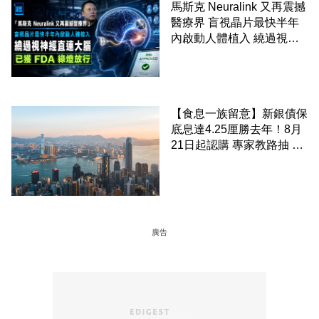
馬斯克 Neuralink 又再震撼
醫療界 盲視晶片最快半年
內啟動人體植入 繞過視神
經直連大腦 已獲 FDA 綠燈
放行
【食息一族留意】新銀債保
底息達4.25厘勝去年！8月
21日起認購 專家教路抽 20
至 30 手 鎖定三年高息
廣告