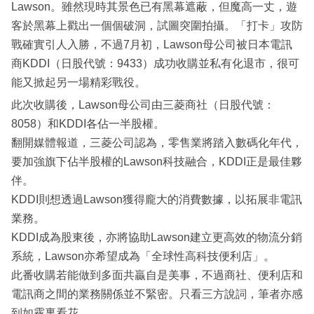
Lawson。雖然現時其景色已有黑幕遮蔽，但魔高一丈，遊
客於黑幕上戳出一個個破洞，試圖突圍拍攝。「打卡」攻防
戰確實引人入勝，不過7月初，Lawson母公司被日本電訊
商KDDI（日股代號：9433）成功收購並私有化退市，很可
能又掀起另一場精彩戰役。
此次收購後，Lawson母公司由三菱商社（日股代號：
8058）和KDDI各佔一半股權。
翻開媒體報道，三菱公司認為，零售業將踏入數碼化年代，
要加強旗下佔半股權的Lawson科技融合，KDDI正是最佳夥
伴。
KDDI則想透過Lawson獲得龐大的消費數據，以拓展非電訊
業務。
KDDI成為股東後，亦將協助Lawson建立更高效的物流分銷
系統，Lawson亦希望成為「全球性高科技便利店」。
此番收購若能做到多面共贏自是美事，不過商社、便利店和
電訊商之間的業務關係並不緊密。只看三方說詞，筆者亦感
到如霧裏看花。