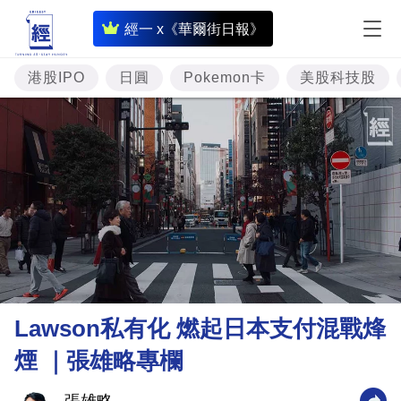
即
經一 x《華爾街日報》
時
財
港股IPO
日圓
Pokemon卡
美股科技股
經
專
題
投
資
樓
市
理
Lawson私有化 燃起日本支付混戰烽
財
煙 ｜張雄略專欄
商
業