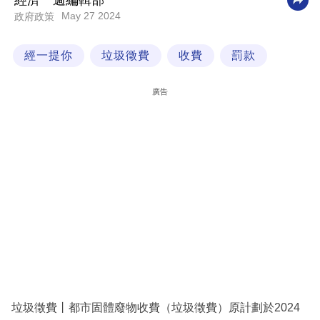
經濟一週編輯部
May 27 2024
政府政策
科
技
經一提你
垃圾徵費
收費
罰款
職
場
廣告
生
活
時
事
專
欄
訂
閱
專
垃圾徵費丨都市固體廢物收費（垃圾徵費）原計劃於2024
區