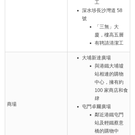
工
深水埗長沙灣道 58
號
「三無」大
廈，樓高五層
有聘請清潔工
大埔新達廣場
與港鐵大埔墟
站相連的購物
中心，擁有約
100 家商店和食
肆
商場
屯門卓爾廣場
鄰近港鐵屯門
站及輕鐵蔡意
橋的購物中