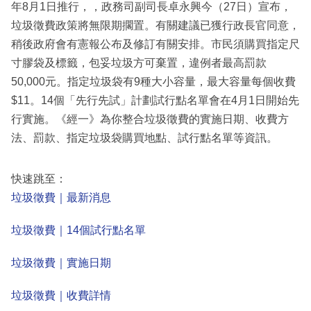
年8月1日推行，，政務司副司長卓永興今（27日）宣布，
垃圾徵費政策將無限期擱置。有關建議已獲行政長官同意，
稍後政府會有憲報公布及修訂有關安排。市民須購買指定尺
寸膠袋及標籤，包妥垃圾方可棄置，違例者最高罰款
50,000元。指定垃圾袋有9種大小容量，最大容量每個收費
$11。14個「先行先試」計劃試行點名單會在4月1日開始先
行實施。《經一》為你整合垃圾徵費的實施日期、收費方
法、罰款、指定垃圾袋購買地點、試行點名單等資訊。
快速跳至：
垃圾徵費｜最新消息
垃圾徵費｜14個試行點名單
垃圾徵費｜實施日期
垃圾徵費｜收費詳情