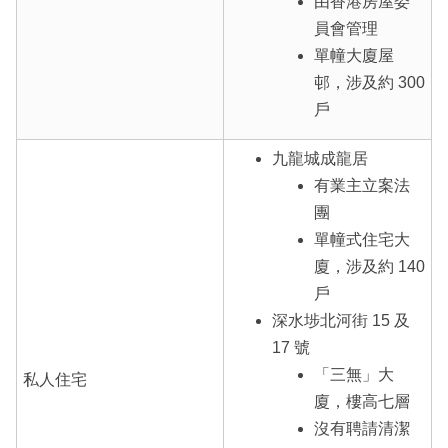
由香港房屋委
員會管理
單幢大廈屋
邨，涉及約 300
戶
九龍城成龍居
有業主立案法
團
單幢式住宅大
廈，涉及約 140
戶
深水埗北河街 15 及
17 號
「三無」大
私人住宅
廈，樓高七層
沒有聘請清潔