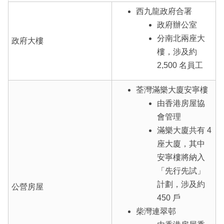
西九龍政府合署
政府辦公室
分南北兩座大
政府大樓
樓，涉及約
2,500 名員工
荃灣滿樂大廈安寧樓
由香港房屋協
會管理
滿樂大廈共有 4
座大廈，其中
安寧樓將納入
「先行先試」
計劃，涉及約
公營房屋
450 戶
柴灣連翠邨