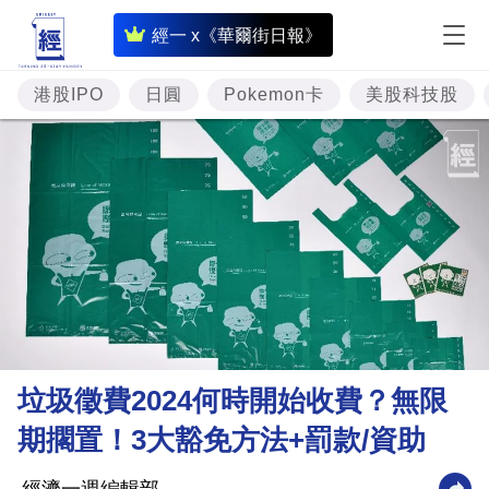
即
經一 x《華爾街日報》
時
財
港股IPO
日圓
Pokemon卡
美股科技股
經
專
題
投
資
樓
市
理
垃圾徵費2024何時開始收費？無限
財
期擱置！3大豁免方法+罰款/資助
商
業