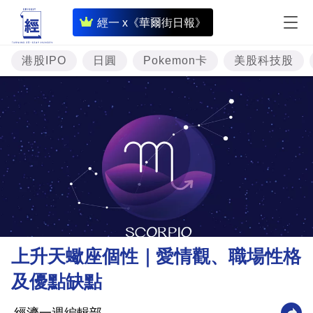
即
經一 x《華爾街日報》
時
財
港股IPO
日圓
Pokemon卡
美股科技股
經
專
題
投
資
樓
市
理
上升天蠍座個性｜愛情觀、職場性格
財
及優點缺點
商
業