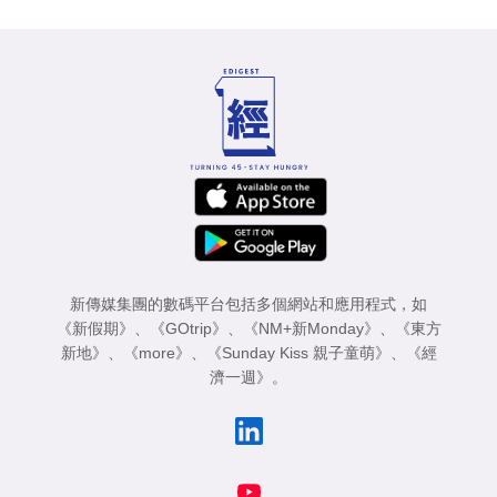
新傳媒集團的數碼平台包括多個網站和應用程式，如
《新假期》
、
《GOtrip》
、
《NM+新Monday》
、
《東方
新地》
、
《more》
、
《Sunday Kiss 親子童萌》
、
《經
濟一週》
。