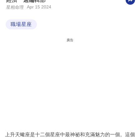
經濟一週編輯部
Apr 15 2024
星相命理
科
技
職場星座
職
場
廣告
生
活
時
事
專
欄
訂
閱
專
上升天蠍座是十二個星座中最神祕和充滿魅力的一個。這個
區