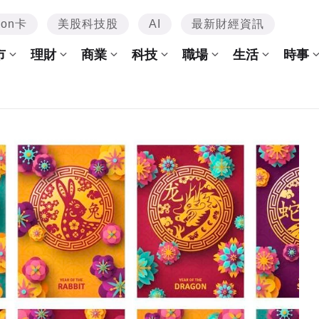
mon卡
美股科技股
AI
最新財經資訊
市
理財
商業
科技
職場
生活
時事