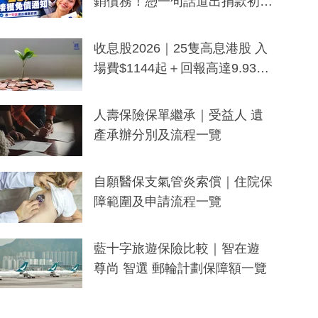
銷債務！憑一句話道出捐款初
衷：加州26萬人接獲免債通知、
一度被誤當詐騙手段
收息股2026｜25隻高息港股 入
場費$1144起＋回報高達9.93
厘！持續更新
人壽保險保單繼承｜受益人 遺
產承辦分別及流程一覽
自願醫保支氣管炎索償｜住院保
障範圍及申請流程一覽
藍十字旅遊保險比較｜智在遊
尊尚 智選 郵輪計劃保障額一覽