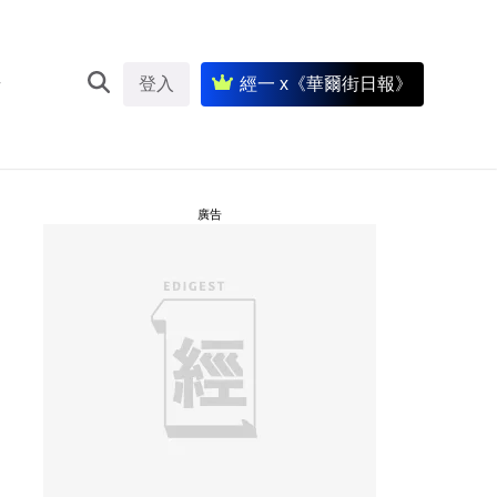
登入
經一 x《華爾街日報》
廣告