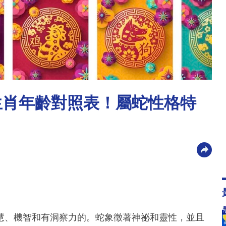
蛇生肖年齡對照表！屬蛇性格特
慧、機智和有洞察力的。蛇象徵著神祕和靈性，並且