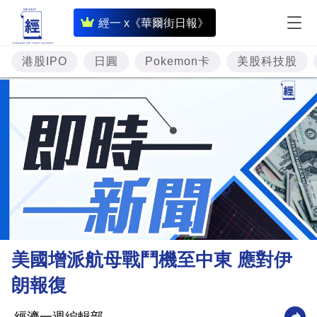
即
經一 x《華爾街日報》
時
財
港股IPO
日圓
Pokemon卡
美股科技股
經
專
題
投
資
樓
市
理
美國增派航母戰鬥機至中東 應對伊
財
朗報復
商
業