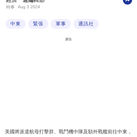
經濟一週編輯部
Aug 3 2024
時事
科
技
中東
緊張
軍事
通訊社
職
場
廣告
生
活
時
事
專
欄
訂
閱
專
美國將派遣航母打擊群、戰鬥機中隊及額外戰艦前往中東，
區