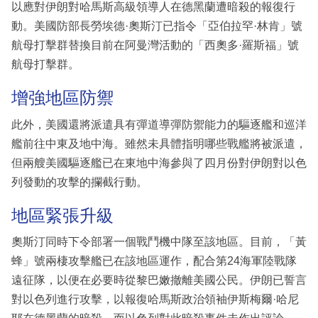
以應對伊朗對哈馬斯高級領導人在德黑蘭遭暗殺的報復行
動。美國防部長勞埃德·奧斯汀已指令「亞伯拉罕·林肯」號
航母打擊群替換目前在阿曼灣活動的「西奧多·羅斯福」號
航母打擊群。
增強地區防禦
此外，美國還將派遣具有彈道導彈防禦能力的驅逐艦和巡洋
艦前往中東及地中海。雖然未具體指明哪些戰艦將被派遣，
但兩艘美國驅逐艦已在東地中海參與了四月份對伊朗對以色
列發動的攻擊的攔截行動。
地區緊張升級
奧斯汀同時下令部署一個戰鬥機中隊至該地區。目前，「黃
蜂」號兩棲攻擊艦已在該地區運作，配合第24海軍陸戰隊
遠征隊，以便在必要時從黎巴嫩撤離美國公民。伊朗已誓言
對以色列進行攻擊，以報復哈馬斯政治領袖伊斯梅爾·哈尼