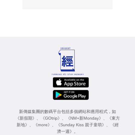
新傳媒集團的數碼平台包括多個網站和應用程式，如
《新假期》
、
《GOtrip》
、
《NM+新Monday》
、
《東方
新地》
、
《more》
、
《Sunday Kiss 親子童萌》
、
《經
濟一週》
。