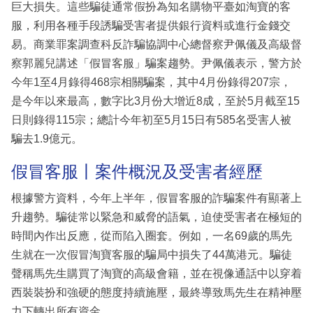
巨大損失。這些騙徒通常假扮為知名購物平臺如淘寶的客
服，利用各種手段誘騙受害者提供銀行資料或進行金錢交
易。商業罪案調查科反詐騙協調中心總督察尹佩儀及高級督
察郭麗兒講述「假冒客服」騙案趨勢。尹佩儀表示，警方於
今年1至4月錄得468宗相關騙案，其中4月份錄得207宗，
是今年以來最高，數字比3月份大增近8成，至於5月截至15
日則錄得115宗；總計今年初至5月15日有585名受害人被
騙去1.9億元。
假冒客服丨案件概況及受害者經歷
根據警方資料，今年上半年，假冒客服的詐騙案件有顯著上
升趨勢。騙徒常以緊急和威脅的語氣，迫使受害者在極短的
時間內作出反應，從而陷入圈套。例如，一名69歲的馬先
生就在一次假冒淘寶客服的騙局中損失了44萬港元。騙徒
聲稱馬先生購買了淘寶的高級會籍，並在視像通話中以穿着
西裝裝扮和強硬的態度持續施壓，最終導致馬先生在精神壓
力下轉出所有資金。