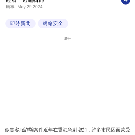
經濟一週編輯部
May 29 2024
時事
科
技
即時新聞
網絡安全
職
場
廣告
生
活
時
事
專
欄
訂
閱
專
假冒客服詐騙案件近年在香港急劇增加，許多市民因而蒙受
區