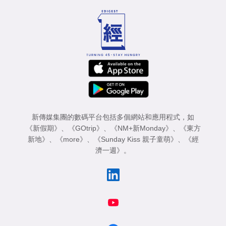
新傳媒集團的數碼平台包括多個網站和應用程式，如
《新假期》
、
《GOtrip》
、
《NM+新Monday》
、
《東方
新地》
、
《more》
、
《Sunday Kiss 親子童萌》
、
《經
濟一週》
。