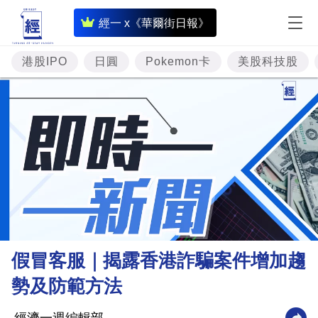
即
經一 x《華爾街日報》
時
財
港股IPO
日圓
Pokemon卡
美股科技股
經
專
題
投
資
樓
市
理
假冒客服｜揭露香港詐騙案件增加趨
財
勢及防範方法
商
業