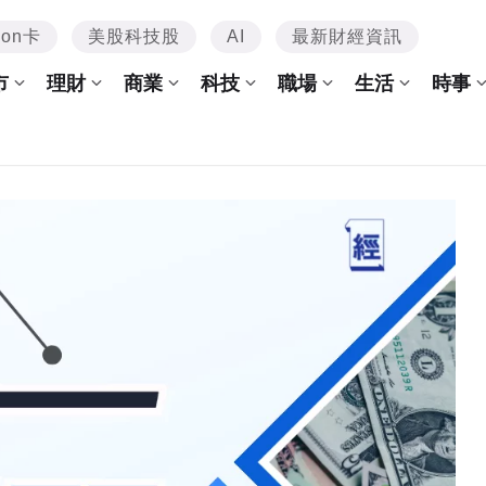
mon卡
美股科技股
AI
最新財經資訊
市
理財
商業
科技
職場
生活
時事