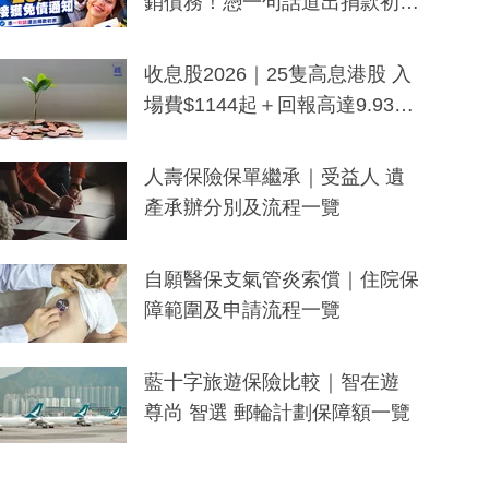
銷債務！憑一句話道出捐款初
衷：加州26萬人接獲免債通知、
一度被誤當詐騙手段
收息股2026｜25隻高息港股 入
場費$1144起＋回報高達9.93
厘！持續更新
人壽保險保單繼承｜受益人 遺
產承辦分別及流程一覽
自願醫保支氣管炎索償｜住院保
障範圍及申請流程一覽
藍十字旅遊保險比較｜智在遊
尊尚 智選 郵輪計劃保障額一覽