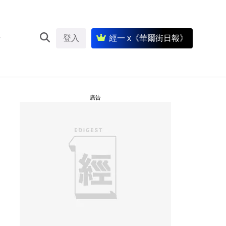
登入
經一 x《華爾街日報》
廣告