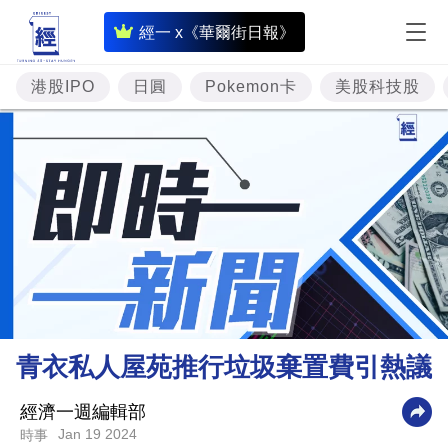
即
經一 x《華爾街日報》
時
財
港股IPO
日圓
Pokemon卡
美股科技股
經
專
題
投
資
樓
市
理
青衣私人屋苑推行垃圾棄置費引熱議
財
商
經濟一週編輯部
Jan 19 2024
時事
業