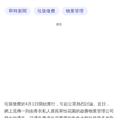
科
即時新聞
垃圾徵費
物業管理
技
職
廣告
場
生
活
時
事
專
欄
訂
閱
垃圾徵費於4月1日開始實行，引起公眾熱烈討論。近日，
專
網上流傳一則由青衣私人屋苑翠怡花園的啟勝物業管理公司
區